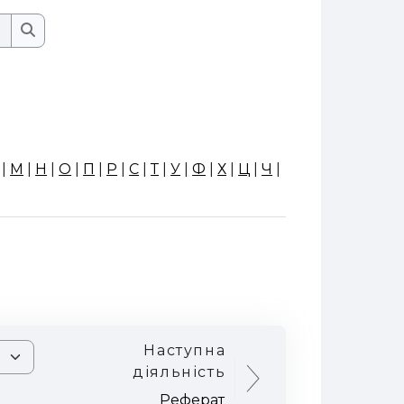
Пошук
Пошук
|
М
|
Н
|
О
|
П
|
Р
|
С
|
Т
|
У
|
Ф
|
Х
|
Ц
|
Ч
|
Наступна
діяльність
Реферат