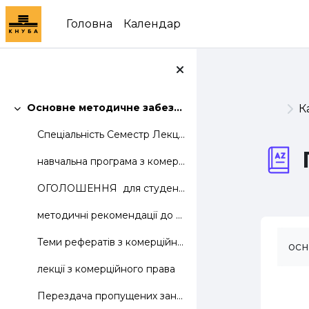
Перейти до головного вмісту
Головна
Календар
Основне методичне забезпечення дисципліни
К
Згорнути
Спеціальність Семестр Лекцій Лаб. Практ....
навчальна програма з комерційного права
ОГОЛОШЕННЯ для студентів групи ТКД 31: перед п...
методичні рекомендації до оформлення індивідуального завдання
Теми рефератів з комерційного права
осн
лекції з комерційного права
Перездача пропущених занять з комерційного права.