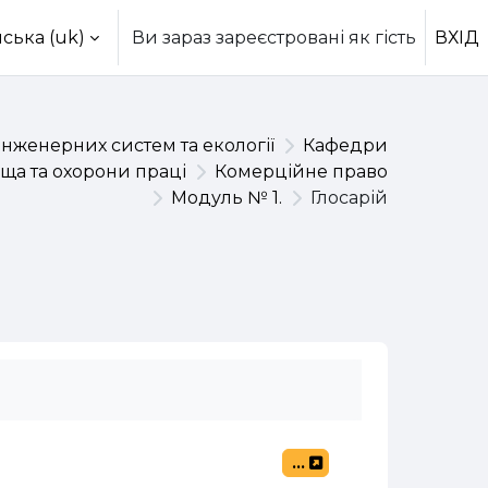
ська ‎(uk)‎
Ви зараз зареєстровані як гість
ВХІД
інженерних систем та екології
Кафедри
ща та охорони праці
Комерційне право
Модуль № 1.
Глосарій
...
Експорт записів