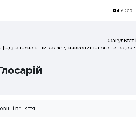
Україн
Факультет 
афедра технологій захисту навколишнього середови
Глосарій
овнні поняття