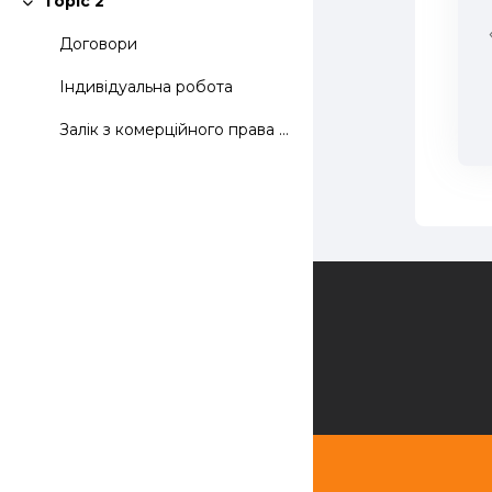
Topic 2
Згорнути
Договори
Індивідуальна робота
Залік з комерційного права відбудеться 27 грудня 2...
Зворотній зв'язок