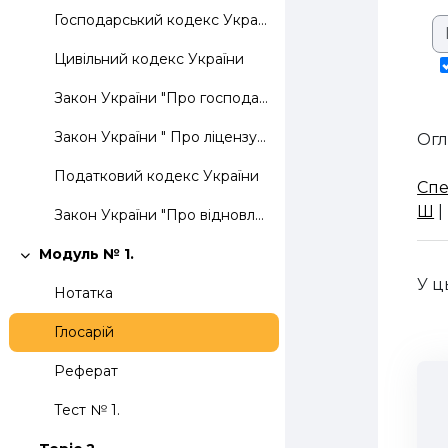
Господарський кодекс України
Цивільний кодекс України
Закон України "Про господарські товариства"
Закон України " Про ліцензування окремих видів господарської діяльності"
Огл
Податковий кодекс України
Спе
Ш
|
Закон України "Про відновлення платоспроможності боржника або визнання його банкрутом"
Модуль № 1.
Згорнути
У ц
Нотатка
Глосарій
Реферат
Тест № 1.