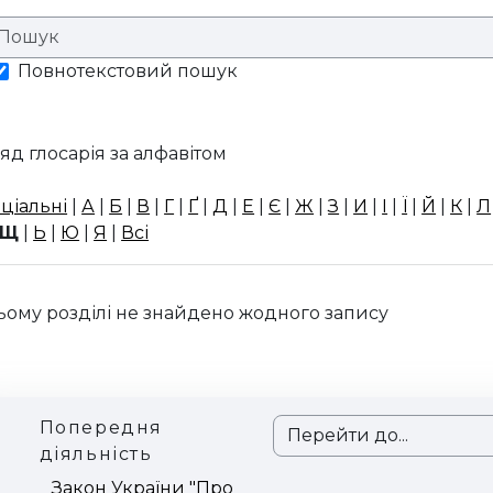
Повнотекстовий пошук
яд глосарія за алфавітом
ціальні
|
А
|
Б
|
В
|
Г
|
Ґ
|
Д
|
Е
|
Є
|
Ж
|
З
|
И
|
І
|
Ї
|
Й
|
К
|
Л
Щ
|
Ь
|
Ю
|
Я
|
Всі
ьому розділі не знайдено жодного запису
Попередня
Перейти до...
діяльність
Закон України "Про