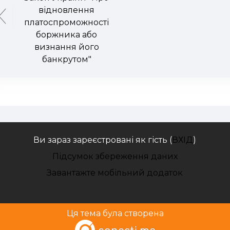
відновлення
платоспроможності
боржника або
визнання його
банкрутом"
Ви зараз зареєстровані як гість (
ВХІД
)
Підсумок збереження даних
Завантажте мобільний додаток
Ця тема була створена