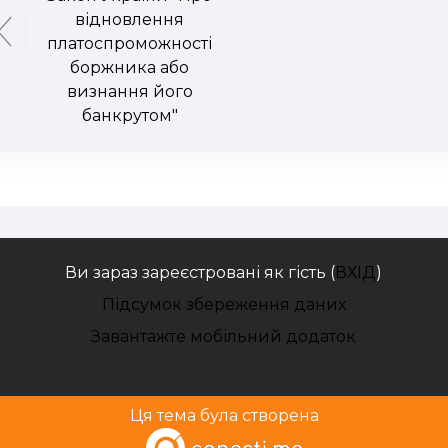
відновлення
платоспроможності
боржника або
визнання його
банкрутом"
Ви зараз зареєстровані як гість (
ВХІД
)
Підсумок збереження даних
Завантажте мобільний додаток
Ця тема була створена