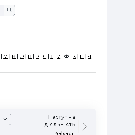
Пошук
Пошук
|
М
|
Н
|
О
|
П
|
Р
|
С
|
Т
|
У
|
Ф
|
Х
|
Ц
|
Ч
|
Наступна
діяльність
Реферат