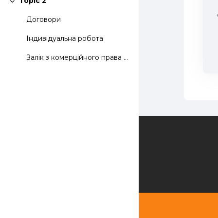
Topic 2
Згорнути
Договори
Індивідуальна робота
Залік з комерційного права відбудеться 27 грудня 2...
Зворотній зв'язок