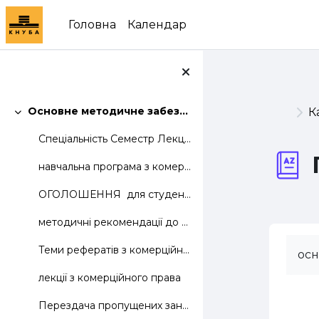
Перейти до головного вмісту
Головна
Календар
Основне методичне забезпечення дисципліни
К
Згорнути
Спеціальність Семестр Лекцій Лаб. Практ....
навчальна програма з комерційного права
ОГОЛОШЕННЯ для студентів групи ТКД 31: перед п...
методичні рекомендації до оформлення індивідуального завдання
Теми рефератів з комерційного права
осн
лекції з комерційного права
Перездача пропущених занять з комерційного права.