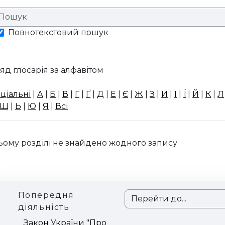
Повнотекстовий пошук
яд глосарія за алфавітом
ціальні
|
А
|
Б
|
В
|
Г
|
Ґ
|
Д
|
Е
|
Є
|
Ж
|
З
|
И
|
І
|
Ї
|
Й
|
К
|
Л
Щ
|
Ь
|
Ю
|
Я
|
Всі
ьому розділі не знайдено жодного запису
Попередня
Перейти до...
діяльність
Закон України "Про