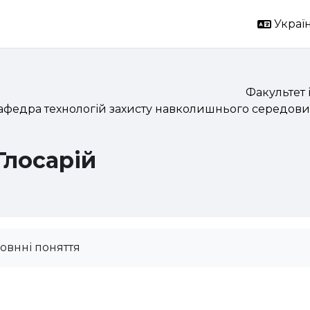
Україн
Факультет 
афедра технологій захисту навколишнього середови
Глосарій
овнні поняття