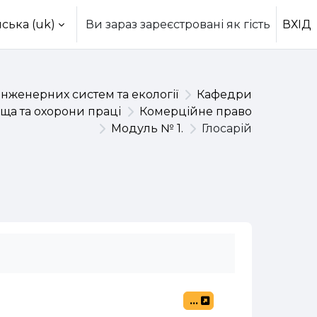
ська ‎(uk)‎
Ви зараз зареєстровані як гість
ВХІД
інженерних систем та екології
Кафедри
ща та охорони праці
Комерційне право
Модуль № 1.
Глосарій
...
Експорт записів