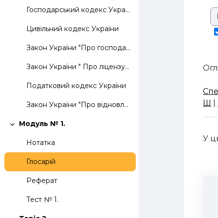
Господарський кодекс України
Цивільний кодекс України
Закон України "Про господарські товариства"
Закон України " Про ліцензування окремих видів господарської діяльності"
Огл
Податковий кодекс України
Спе
Ш
|
Закон України "Про відновлення платоспроможності боржника або визнання його банкрутом"
Модуль № 1.
Згорнути
У ц
Нотатка
Глосарій
Реферат
Тест № 1.