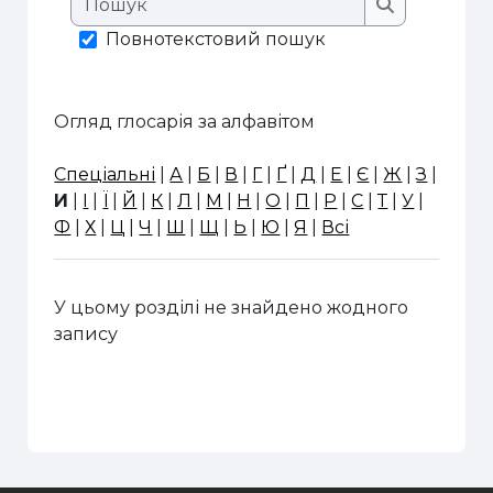
Пошук
Повнотекстовий пошук
Огляд глосарія за алфавітом
Спеціальні
|
А
|
Б
|
В
|
Г
|
Ґ
|
Д
|
Е
|
Є
|
Ж
|
З
|
И
|
І
|
Ї
|
Й
|
К
|
Л
|
М
|
Н
|
О
|
П
|
Р
|
С
|
Т
|
У
|
Ф
|
Х
|
Ц
|
Ч
|
Ш
|
Щ
|
Ь
|
Ю
|
Я
|
Всі
У цьому розділі не знайдено жодного
запису