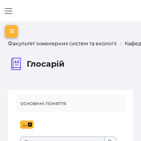
Перейти до головного вмісту
Бокова панель
Відкритий покажчик курсу
Факультет інженерних систем та екології
Кафе
Глосарій
основнні поняття
...
Експорт записів
Пошук