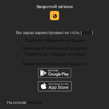
Зворотній зв'язок
Ви зараз зареєстровані як гість (
ВХІД
)
Підсумок збереження даних
Завантажте мобільний додаток
Перейти до стандартної теми
Завантажте мобільний додаток
На основі
Moodle