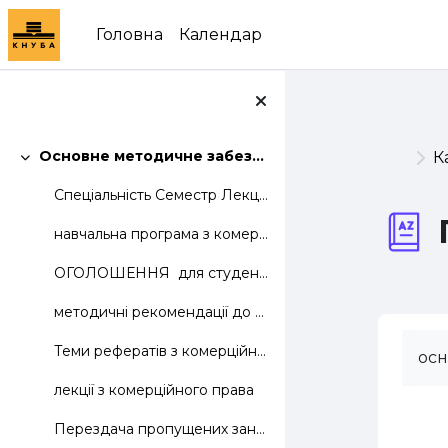
Перейти до головного вмісту
Головна
Календар
Основне методичне забезпечення дисципліни
К
Згорнути
Спеціальність Семестр Лекцій Лаб. Практ....
навчальна програма з комерційного права
ОГОЛОШЕННЯ для студентів групи ТКД 31: перед п...
методичні рекомендації до оформлення індивідуального завдання
Теми рефератів з комерційного права
осн
лекції з комерційного права
Перездача пропущених занять з комерційного права.