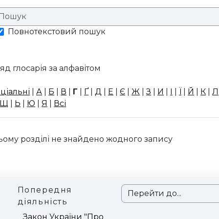
Повнотекстовий пошук
яд глосарія за алфавітом
ціальні
|
А
|
Б
|
В
|
Г
|
Ґ
|
Д
|
Е
|
Є
|
Ж
|
З
|
И
|
І
|
Ї
|
Й
|
К
|
Л
Щ
|
Ь
|
Ю
|
Я
|
Всі
ьому розділі не знайдено жодного запису
Попередня
Перейти до...
діяльність
Закон України "Про