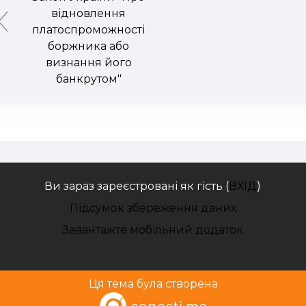
відновлення
платоспроможності
боржника або
визнання його
банкрутом"
Ви зараз зареєстровані як гість (
ВХІД
)
Підсумок збереження даних
Завантажте мобільний додаток
Ця тема була створена