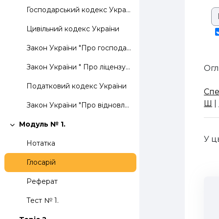
Господарський кодекс України
Цивільний кодекс України
Закон України "Про господарські товариства"
Закон України " Про ліцензування окремих видів господарської діяльності"
Огл
Податковий кодекс України
Спе
Ш
|
Закон України "Про відновлення платоспроможності боржника або визнання його банкрутом"
Модуль № 1.
Згорнути
У ц
Нотатка
Глосарій
Реферат
Тест № 1.