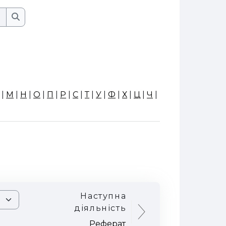
Пошук
Пошук
|
М
|
Н
|
О
|
П
|
Р
|
С
|
Т
|
У
|
Ф
|
Х
|
Ц
|
Ч
|
Наступна
діяльність
Реферат