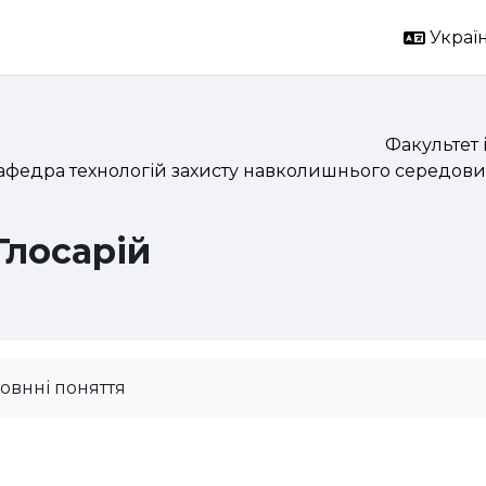
Україн
Факультет 
афедра технологій захисту навколишнього середови
Глосарій
овнні поняття