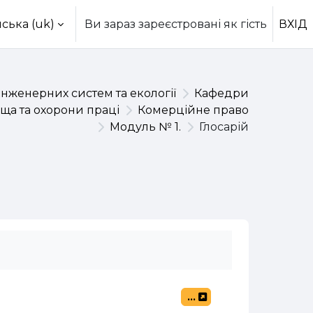
ська ‎(uk)‎
Ви зараз зареєстровані як гість
ВХІД
інженерних систем та екології
Кафедри
ща та охорони праці
Комерційне право
Модуль № 1.
Глосарій
...
Експорт записів