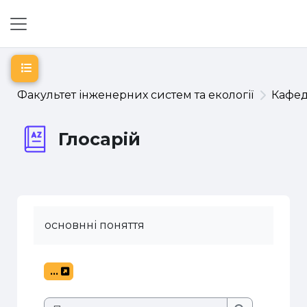
Перейти до головного вмісту
Бокова панель
Відкритий покажчик курсу
Факультет інженерних систем та екології
Кафе
Глосарій
основнні поняття
...
Експорт записів
Пошук