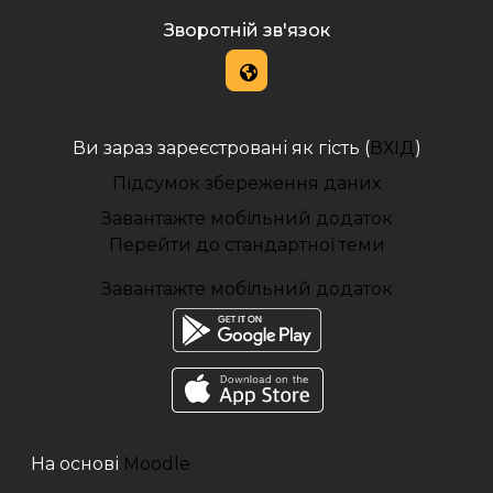
Зворотній зв'язок
Ви зараз зареєстровані як гість (
ВХІД
)
Підсумок збереження даних
Завантажте мобільний додаток
Перейти до стандартної теми
Завантажте мобільний додаток
На основі
Moodle