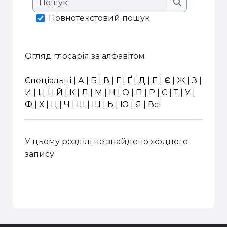
Пошук
Повнотекстовий пошук
Огляд глосарія за алфавітом
Спеціальні
|
А
|
Б
|
В
|
Г
|
Ґ
|
Д
|
Е
|
Є
|
Ж
|
З
|
И
|
І
|
Ї
|
Й
|
К
|
Л
|
М
|
Н
|
О
|
П
|
Р
|
С
|
Т
|
У
|
Ф
|
Х
|
Ц
|
Ч
|
Ш
|
Щ
|
Ь
|
Ю
|
Я
|
Всі
У цьому розділі не знайдено жодного
запису