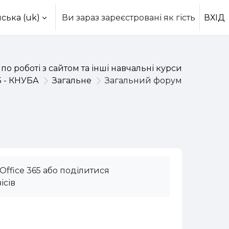
ська ‎(uk)‎
Ви зараз зареєстровані як гість
ВХІД
 по роботі з сайтом та інші навчальні курси
5 - КНУБА
Загальне
Загальний форум
ffice 365 або поділитися
ісів