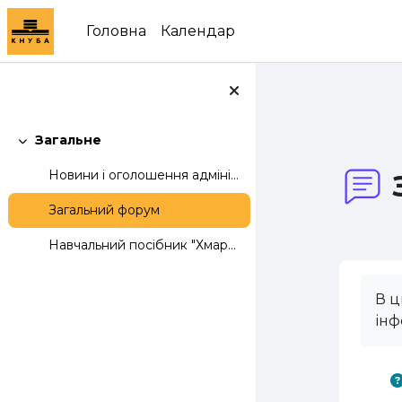
Перейти до головного вмісту
Головна
Календар
Загальне
Згорнути
Новини і оголошення адміністраторів
Загальний форум
Навчальний посібник "Хмарні сервіси Office 365"
В ц
інф