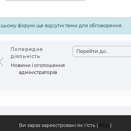
Пошук на форумах
 цьому форумі ще відсутні теми для обговорення.
Попередня
Перейти до...
діяльність
Новини і оголошення
адміністраторів
Ви зараз зареєстровані як гість (
ВХІД
)