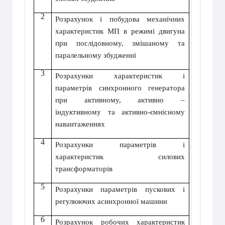
2
Розрахунок і побудова механічних
характеристик МП в режимі двигуна
при послідовному, змішаному та
паралельному збудженні
3
Розрахунки характеристик і
параметрів синхронного генератора
при активному, активно –
індуктивному та активно-ємнісному
навантаженнях
4
Розрахунки параметрів і
характеристик силових
трансформаторів
5
Розрахунки параметрів пускових і
регулюючих асинхронної машини
6
Розрахунок робочих характеристик