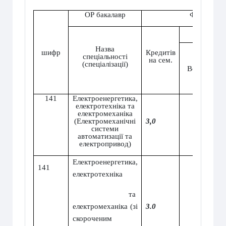
ОР бакалавр
Форма нав
О
Назва
шифр
Кредитів
спеціальності
на сем.
(спеціалізації)
Всього
141
Електроенергетика,
електротехніка та
електромеханіка
(Електромеханічні
3
,0
90
системи
автоматизації та
електропривод)
Електроенергетика,
141
електротехніка
та
електромеханіка (зі
3.0
90
скороченим