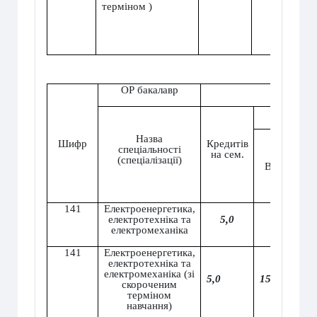
терміном )
ОР бакалавр
Форма на
Назва
Шифр
Кредитів
спеціальності
на сем.
(спеціалізації)
Всього
141
Електроенергетика,
електротехніка та
5
,0
150
електромеханіка
141
Електроенергетика,
електротехніка та
електромеханіка (зі
5,0
150
скороченим
терміном
навчання)