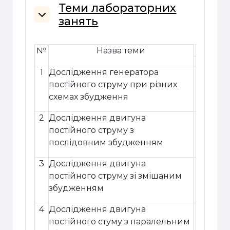
Теми лабораторних
занять
Згорнути
№
Назва теми
1
Дослідження генератора
постійного струму при різних
схемах збудження
2
Дослідження двигуна
постійного струму з
послідовним збудженням
3
Дослідження двигуна
постійного струму зі змішаним
збудженням
4
Дослідження двигуна
постійного стуму з паралельним