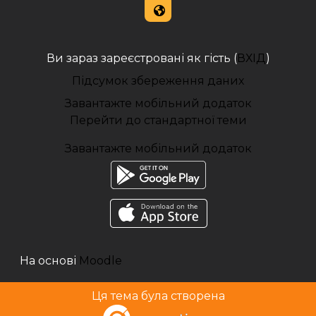
Ви зараз зареєстровані як гість (
ВХІД
)
Підсумок збереження даних
Завантажте мобільний додаток
Перейти до стандартної теми
Завантажте мобільний додаток
На основі
Moodle
Ця тема була створена