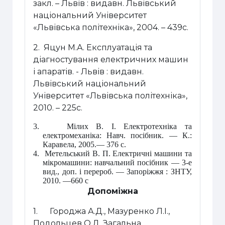
закл. – Львів : видавн. Львівський
національний Університет
«Львівська політехніка», 2004. – 439с.
2.
Яцун М.А. Експлуатація та
діагностування електричних машин
і апаратів. - Львів : видавн.
Львівський національний
Університет «Львівська політехніка»,
2010. – 225с.
3.
Мілих В. І. Електротехніка та
електромеханіка: Навч. посібник. — К.:
Каравела, 2005.— 376 с.
4.
Метельський В. П. Електричні машини та
мікромашини
: навчальний посібник — 3-е
вид., доп. і перероб. — Запоріжжя : ЗНТУ,
2010. —660 с
Допоміжна
1.
Городжа А.Д., Мазуренко Л.І.,
Подольцев О.Д. Загальна