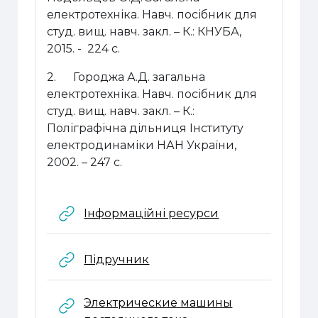
електротехніка. Навч. посібник для
студ. вищ. навч. закл. – К.: КНУБА,
2015. - 224 с.
2.
Городжа А.Д. загальна
електротехніка. Навч. посібник для
студ. вищ. навч. закл. – К.:
Поліграфічна дільниця Інституту
електродинаміки НАН України,
2002. – 247 с.
URL
Інформаційні ресурси
URL
Підручник
Электрические машины