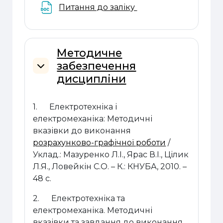
Файл
Питання до заліку
Методичне
забезпечення
Згорнути
дисципліни
1.
Електротехніка і
електромеханіка: Методичні
вказівки до виконання
розрахунково-графічної роботи
/
Уклад.: Мазуренко Л.І., Ярас В.І., Цілик
Л.Я., Ловейкін С.О. – К.: КНУБА, 2010. –
48 с.
2.
Електротехніка та
електромеханіка. Методичні
вказівки та завдання до виконання