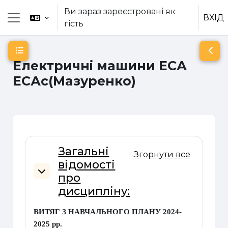
Перейти до головного вмісту
Ви зараз зареєстровані як
ВХІД
гість
Бокова панель
Відкритий покажчик курсу
Відк
Електричні машини ЕСА
ЕСАс(Мазуренко)
Схема розділу
Загальні
Згорнути все
відомості
про
Згорнути
дисципліну:
ВИТЯГ З НАВЧАЛЬНОГО ПЛАНУ 2024-
2025 рр.