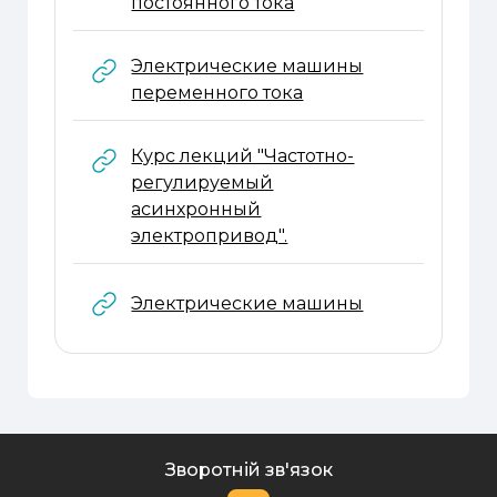
URL
постоянного тока
Электрические машины
URL
переменного тока
Курс лекций "Частотно-
регулируемый
асинхронный
URL
электропривод".
URL
Электрические машины
Зворотній зв'язок