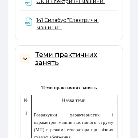
Файл
ОК18 Електричні машини
141 Силабус "Електричні
Файл
машини"
Теми практичних
занять
Згорнути
Теми практичних занять
№
Назва теми
1
Розрахунки характеристик і
параметрів машин постійного струму
(МП) в режимі генератора при різних
схемах збудження