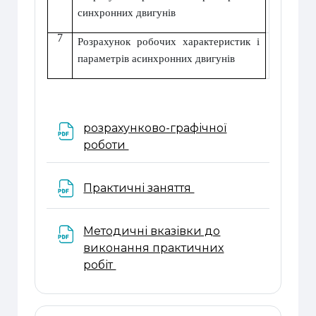
синхронних двигунів
7
Розрахунок робочих характеристик і
параметрів асинхронних двигунів
розрахунково-графічної
Файл
роботи
Файл
Практичні заняття
Методичні вказівки до
виконання практичних
Файл
робіт