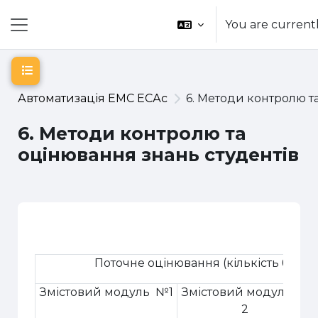
Skip to main content
You are current
Side panel
Open course index
Автоматизація ЕМС ЕСАс
6. Методи контролю т
6. Методи контролю та
оцінювання знань студентів
Section outline
Поточне оцінювання (кількість балів)
Змістовий модуль №1
Змістовий модуль №
2