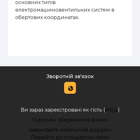
основних типів
електромашиновентильних систем в
обертових координатах.
Зворотній зв'язок
Ви зараз зареєстровані як гість (
ВХІД
)
Підсумок збереження даних
Завантажте мобільний додаток
Перейти до стандартної теми