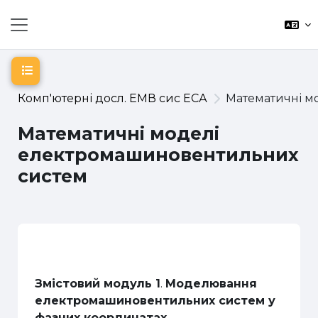
Перейти до головного вмісту
Бокова панель
Відкритий покажчик курсу
Комп'ютерні досл. ЕМВ сис ЕСА
Математичні м
Математичні моделі
електромашиновентильних
систем
Схема розділу
Змістовий модуль 1
.
Моделювання
електромашиновентильних систем у
фазних координатах.