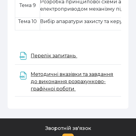
Розробка принципової схеми автом
Тема 9
електроприводом механізму підйом
Тема 10
Вибір апаратури захисту та керуванн
Файл
Перелік запитань
Методичні вказівки та завдання
до виконання розрахунково-
Файл
графічної роботи
Зворотній зв'язок