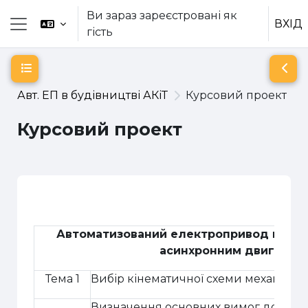
Перейти до головного вмісту
Ви зараз зареєстровані як
ВХІД
гість
Бокова панель
Відкритий покажчик курсу
Відк
Авт. ЕП в будівництві АКіТ
Курсовий проект
Курсовий проект
Схема розділу
Автоматизований електропривод механі
асинхронним двигуном.
Тема 1
Вибір кінематичної схеми механізму
Визначення основних вимог до про