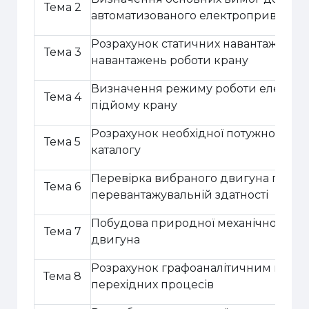
Тема 2
автоматизованого електроприводу м
Розрахунок статичних навантажень і
Тема 3
навантажень роботи крану
Визначення режиму роботи електро
Тема 4
підйому крану
Розрахунок необхідної потужності дв
Тема 5
каталогу
Перевірка вибраного двигуна по те
Тема 6
перевантажувальній здатності
Побудова природної механічної хар
Тема 7
двигуна
Розрахунок графоаналітичним мето
Тема 8
перехідних процесів