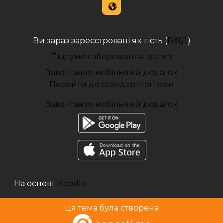
Ви зараз зареєстровані як гість (
ВХІД
)
Підсумок збереження даних
Завантажте мобільний додаток
Перейти до стандартної теми
Завантажте мобільний додаток
На основі
Moodle
Ця тема була створена