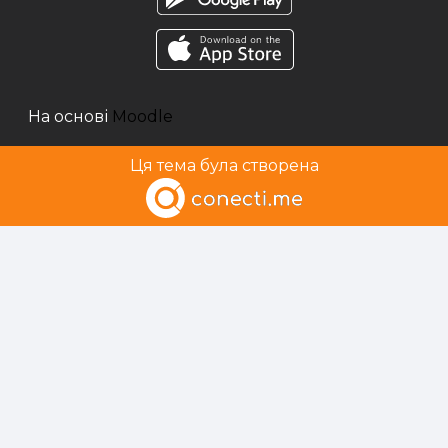
На основі
Moodle
Ця тема була створена