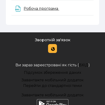
Файл
Робоча програма
Зворотній зв'язок
Ви зараз зареєстровані як гість (
ВХІД
)
Підсумок збереження даних
Завантажте мобільний додаток
Перейти до стандартної теми
Завантажте мобільний додаток