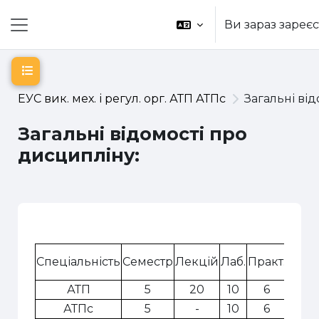
Перейти до головного вмісту
Ви зараз зареєс
Бокова панель
Відкритий покажчик курсу
ЕУС вик. мех. і регул. орг. АТП АТПс
Загальні ві
Загальні відомості про
дисципліну:
Схема розділу
Спеціальність
Семестр
Лекцій
Лаб.
Практ.
Само
АТП
5
20
10
6
-
АТПс
5
-
10
6
-