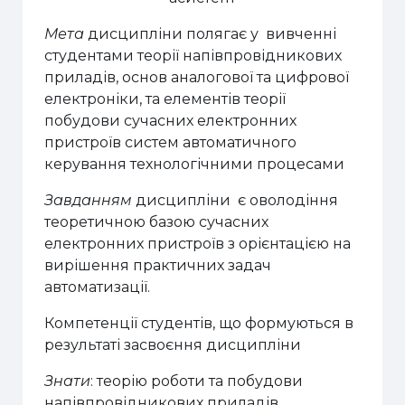
Мета
дисципліни полягає у
вивченні
студентами теорії напівпровідникових
приладів, основ аналогової та цифрової
електроніки, та елементів теорії
побудови сучасних електронних
пристроїв систем автоматичного
керування технологічними процесами
Завданням
дисципліни
є оволодіння
теоретичною базою сучасних
електронних пристроїв з орієнтацією на
вирішення практичних задач
автоматизації.
Компетенції студентів, що формуються в
результаті засвоєння дисципліни
Знати
: теорію роботи та побудови
напівпровідникових приладів,