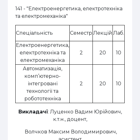
141 -
"Електроенергетика, електротехніка
та електромеханіка"
Спеціальність
Семестр
Лекцій
Лаб.
Практ
Електроенергетика,
електротехніка та
2
20
10
10
електромеханіка
Автоматизація,
комп’ютерно-
інтегровані
2
20
10
10
технології та
робототехніка
Викладачі
: Луценко Вадим Юрійович,
к.т.н., доцент,
Волчков Максим Володимирович,
асистент