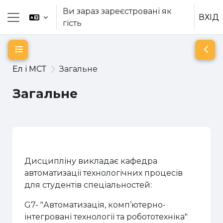
Перейти до головного вмісту
Ви зараз зареєстровані як
ВХІД
гість
Бокова панель
Відкритий покажчик курсу
Відк
Ел і МСТ
Загальне
Загальне
Схема розділу
Дисципліну викладає кафедра
автоматизації технологічних процесів
для студентів спеціальностей:
G7- "
Автоматизація, комп’ютерно-
інтегровані технології та робототехніка
"