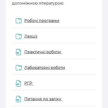
допоміжною літературою.
Папка
Робочі програми
Папка
Лекції
Файл
Практичні роботи
Папка
Лабораторні роботи
Файл
РГР
Файл
Питання до заліку