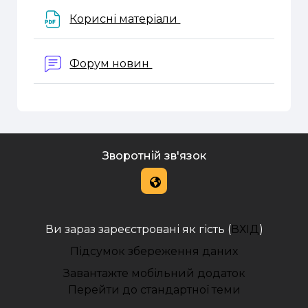
Файл
Корисні матеріали
Форум новин
Зворотній зв'язок
Ви зараз зареєстровані як гість (
ВХІД
)
Підсумок збереження даних
Завантажте мобільний додаток
Перейти до стандартної теми