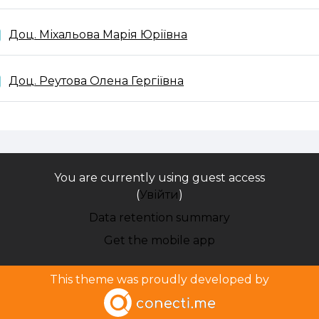
Folder
Доц. Міхальова Марія Юріївна
Folder
Доц. Реутова Олена Гергіївна
You are currently using guest access
(
Увійти
)
Data retention summary
Get the mobile app
This theme was proudly developed by