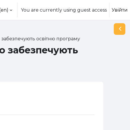
(en)‎
You are currently using guest access
Увійти
Open
 забезпечують освітню програму
що забезпечують