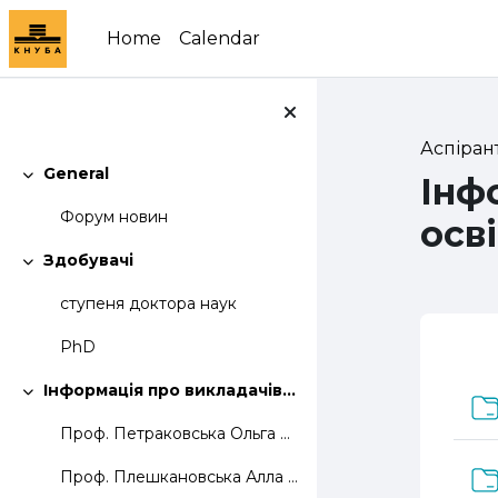
Skip to main content
Home
Calendar
Аспіран
General
Інф
Collapse
Форум новин
осв
Здобувачі
Collapse
ступеня доктора наук
PhD
Se
Інформація про викладачів що забезпечують освітню програму
Collapse
Проф. Петраковська Ольга Сергіївна
Проф. Плешкановська Алла Михайлівна