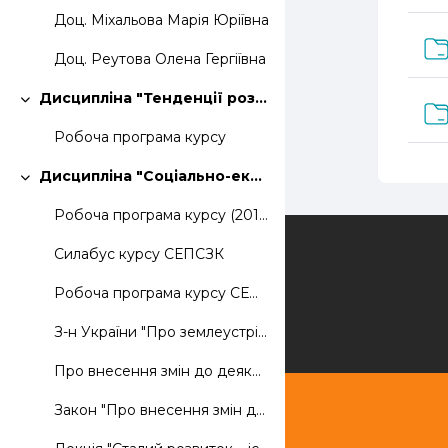
Доц. Міхальова Марія Юріївна
Доц. Реутова Олена Гергіївна
Дисципліна "Тенденції розвитку кадастрових систем"
Collapse
Робоча програма курсу
Дисципліна "Соціально-екологічні проблеми сучасного землеустрою"
Collapse
Робоча програма курсу (2019)
Contact us
Силабус курсу СЕПСЗК
Робоча програма курсу СЕПСЗК (2020)
З-н України "Про землеустрій"
Про внесення змін до деяких законодавчих актів України щодо планування використання земель
Закон "Про внесення змін до Земельного кодексу України та інших законодавчих актів щодо удосконалення системи управління та дерегуляції у сфері земельних відносин"