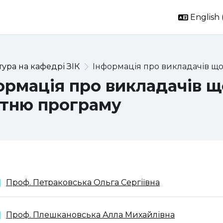
English ‎
тура на кафедрі ЗІК
Інформація про викладачів що
ормація про викладачів 
ітню програму
ction outline
Folder
Проф. Петраковська Ольга Сергіївна
Folder
Проф. Плешкановська Алла Михайлівна