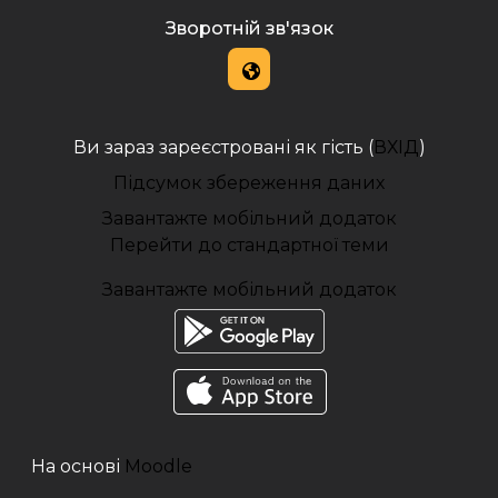
Зворотній зв'язок
Ви зараз зареєстровані як гість (
ВХІД
)
Підсумок збереження даних
Завантажте мобільний додаток
Перейти до стандартної теми
Завантажте мобільний додаток
На основі
Moodle