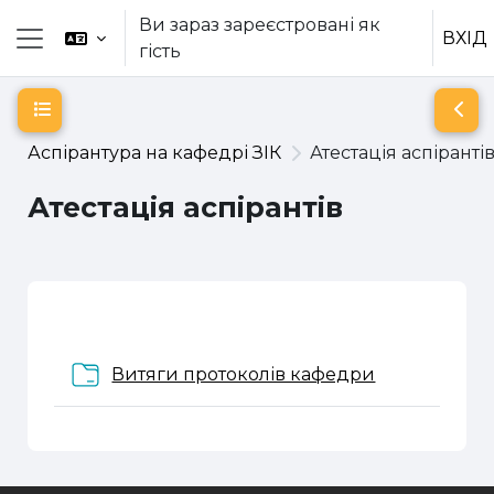
Перейти до головного вмісту
Ви зараз зареєстровані як
ВХІД
гість
Бокова панель
Відкритий покажчик курсу
Відк
Аспірантура на кафедрі ЗІК
Атестація аспіранті
Атестація аспірантів
Схема розділу
Папка
Витяги протоколів кафедри