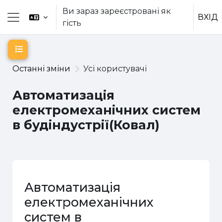
Перейти до головного вмісту
Ви зараз зареєстровані як
ВХІД
гість
Бокова панель
Відкритий покажчик курсу
Останні зміни
Усі користувачі
Автоматизація
електромеханічних систем
в будіндустрії(Ковал)
Автоматизація
електромеханічних
систем в