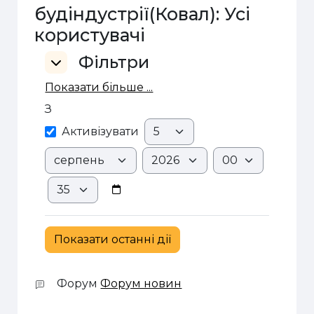
будіндустрії(Ковал): Усі
користувачі
Фільтри
Фільтри
Фільтри
Показати більше ...
З
З
День
Активізувати
Місяць
Рік
Година
Хвилина
Форум
Форум новин