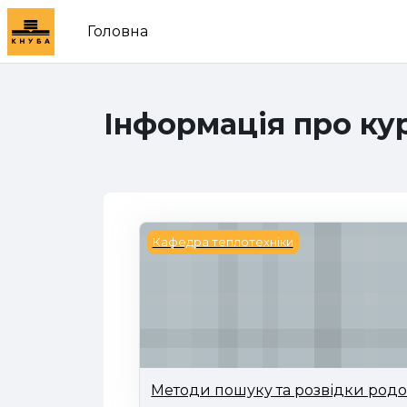
Перейти до головного вмісту
Головна
Інформація про ку
Методи пошуку та розвідки родов
Кафедра теплотехніки
Методи пошуку та розвідки родо