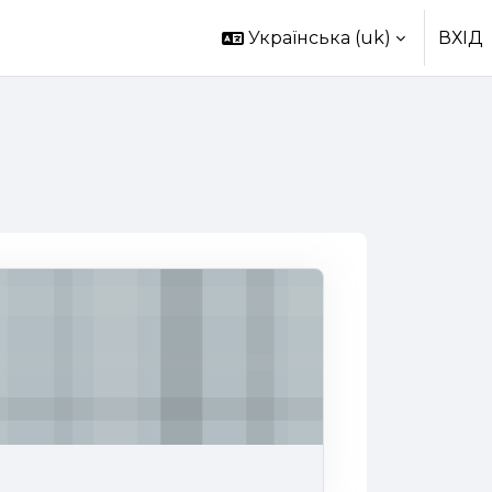
Українська ‎(uk)‎
ВХІД