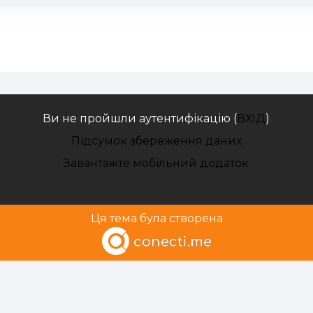
Ви не пройшли аутентифікацію (
ВХІД
)
Підсумок збереження даних
Завантажте мобільний додаток
Ця тема була створена