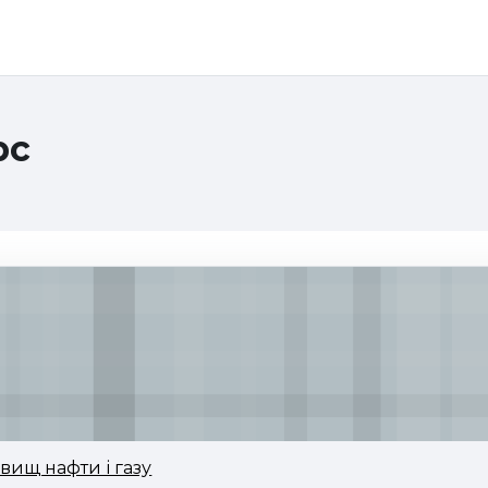
рс
ищ нафти і газу
вищ нафти і газу