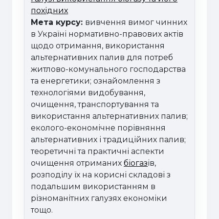
похідних
Мета курсу:
вивчення вимог чинних
в Україні нормативно-правових актів
щодо отримання, використання
альтернативних палив для потреб
житлово-комунального господарства
та енергетики; ознайомлення з
технологіями видобування,
очищення, транспортування та
використання альтернативних палив;
еколого-економічне порівняння
альтернативних і традиційних палив;
теоретичні та практичні аспекти
очищення отриманих
біогаз
ів,
розподілу їх на корисні складові з
подальшим використанням в
різноманітних галузях економіки
тощо.