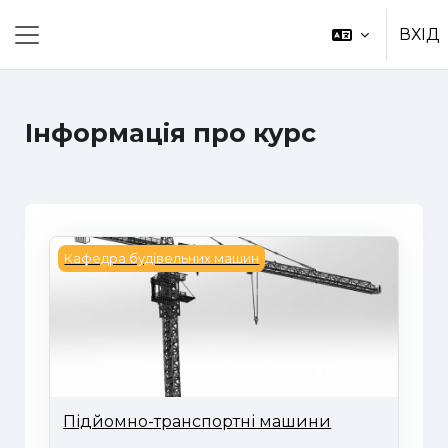
Перейти до головного вмісту
ВХІД
Бокова панель
Інформація про курс
Підйомно-транспортні машини
Кафедра будівельних машин
Підйомно-транспортні машини