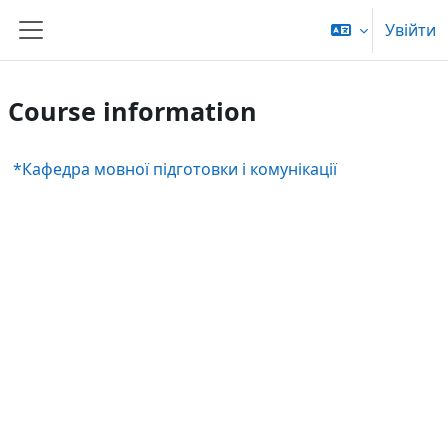
Skip to main content
Увійти
Side panel
Course information
*Кафедра мовної підготовки і комунікації