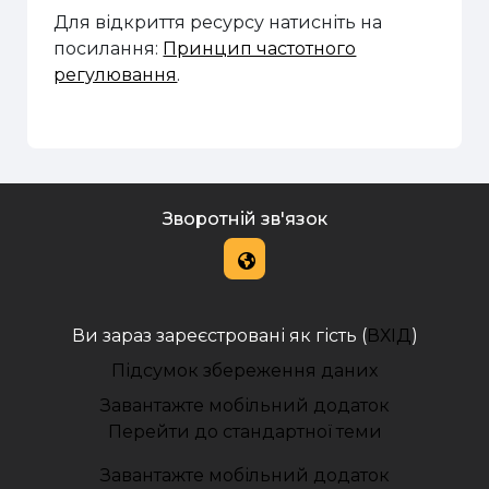
Для відкриття ресурсу натисніть на
посилання:
Принцип частотного
регулювання
.
Зворотній зв'язок
Ви зараз зареєстровані як гість (
ВХІД
)
Підсумок збереження даних
Завантажте мобільний додаток
Перейти до стандартної теми
Завантажте мобільний додаток