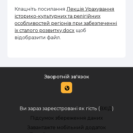
Клацніть посилання
Лекція Урахування
історико-культурних та релігійних
особливостей регіонів при забезпеченні
їх сталого розвитку.docx
щоб
відобразити файл.
Зворотній зв'язок
Ви зараз зареєстровані як гість (
ВХІД
)
Підсумок збереження даних
Завантажте мобільний додаток