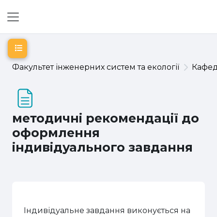
Перейти до головного вмісту
Бокова панель
Відкритий покажчик курсу
Факультет інженерних систем та екології
Кафе
методичні рекомендації до
оформлення
індивідуального завдання
Індивідуальне завдання виконується на