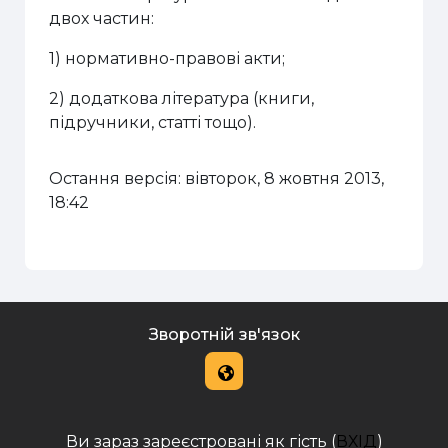
двох частин:
1) нормативно-правові акти;
2) додаткова література (книги,
підручники, статті тощо).
Остання версія: вівторок, 8 жовтня 2013,
18:42
Зворотній зв'язок
Ви зараз зареєстровані як гість (
ВХІД
)