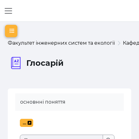
Перейти до головного вмісту
Бокова панель
Відкритий покажчик курсу
Факультет інженерних систем та екології
Кафе
Глосарій
основнні поняття
...
Експорт записів
Пошук