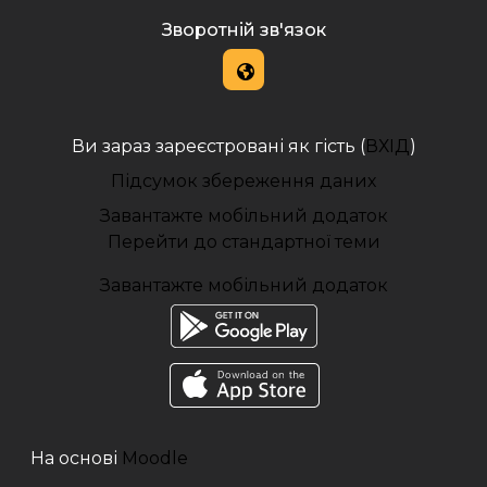
Зворотній зв'язок
Ви зараз зареєстровані як гість (
ВХІД
)
Підсумок збереження даних
Завантажте мобільний додаток
Перейти до стандартної теми
Завантажте мобільний додаток
На основі
Moodle