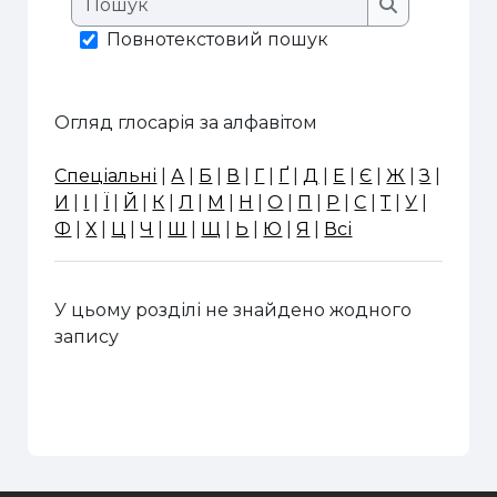
Пошук
Повнотекстовий пошук
Огляд глосарія за алфавітом
Спеціальні
|
А
|
Б
|
В
|
Г
|
Ґ
|
Д
|
Е
|
Є
|
Ж
|
З
|
И
|
І
|
Ї
|
Й
|
К
|
Л
|
М
|
Н
|
О
|
П
|
Р
|
С
|
Т
|
У
|
Ф
|
Х
|
Ц
|
Ч
|
Ш
|
Щ
|
Ь
|
Ю
|
Я
|
Всі
У цьому розділі не знайдено жодного
запису