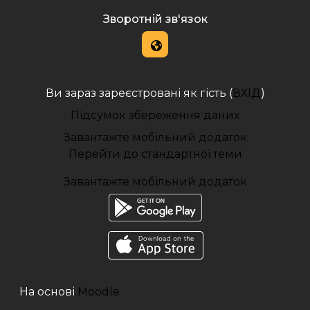
Зворотній зв'язок
Ви зараз зареєстровані як гість (
ВХІД
)
Підсумок збереження даних
Завантажте мобільний додаток
Перейти до стандартної теми
Завантажте мобільний додаток
На основі
Moodle