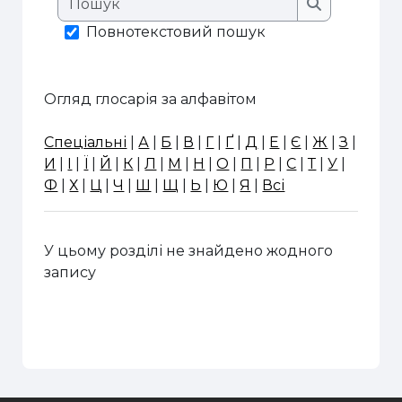
Пошук
Повнотекстовий пошук
Огляд глосарія за алфавітом
Спеціальні
|
А
|
Б
|
В
|
Г
|
Ґ
|
Д
|
Е
|
Є
|
Ж
|
З
|
И
|
І
|
Ї
|
Й
|
К
|
Л
|
М
|
Н
|
О
|
П
|
Р
|
С
|
Т
|
У
|
Ф
|
Х
|
Ц
|
Ч
|
Ш
|
Щ
|
Ь
|
Ю
|
Я
|
Всі
У цьому розділі не знайдено жодного
запису