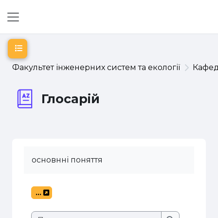
Перейти до головного вмісту
Бокова панель
Відкритий покажчик курсу
Факультет інженерних систем та екології
Кафе
Глосарій
основнні поняття
...
Експорт записів
Пошук