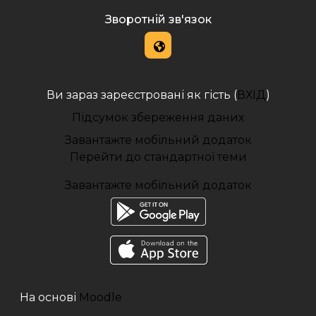
Зворотній зв'язок
Ви зараз зареєстровані як гість (
ВХІД
)
Підсумок збереження даних
Завантажте мобільний додаток
Перейти до стандартної теми
Завантажте мобільний додаток
На основі
Moodle