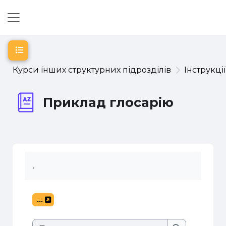
Перейти до головного вмісту
Бокова панель
Відкритий покажчик курсу
Курси інших структурних підрозділів
Інструкці
Приклад глосарію
.
...
Експорт записів
Пошук