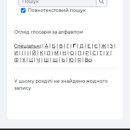
Пошук
Повнотекстовий пошук
Огляд глосарія за алфавітом
Спеціальні
|
А
|
Б
|
В
|
Г
|
Ґ
|
Д
|
Е
|
Є
|
Ж
|
З
|
И
|
І
|
Ї
|
Й
|
К
|
Л
|
М
|
Н
|
О
|
П
|
Р
|
С
|
Т
|
У
|
Ф
|
Х
|
Ц
|
Ч
|
Ш
|
Щ
|
Ь
|
Ю
|
Я
|
Всі
У цьому розділі не знайдено жодного
запису