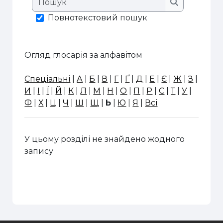
Пошук
Повнотекстовий пошук
Огляд глосарія за алфавітом
Спеціальні
|
А
|
Б
|
В
|
Г
|
Ґ
|
Д
|
Е
|
Є
|
Ж
|
З
|
И
|
І
|
Ї
|
Й
|
К
|
Л
|
М
|
Н
|
О
|
П
|
Р
|
С
|
Т
|
У
|
Ф
|
Х
|
Ц
|
Ч
|
Ш
|
Щ
|
Ь
|
Ю
|
Я
|
Всі
У цьому розділі не знайдено жодного
запису