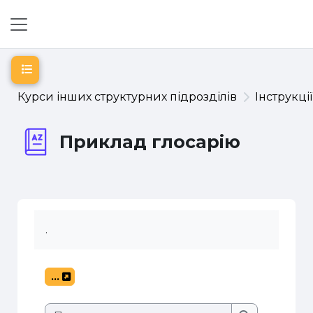
Перейти до головного вмісту
Бокова панель
Відкритий покажчик курсу
Курси інших структурних підрозділів
Інструкці
Приклад глосарію
.
...
Експорт записів
Пошук