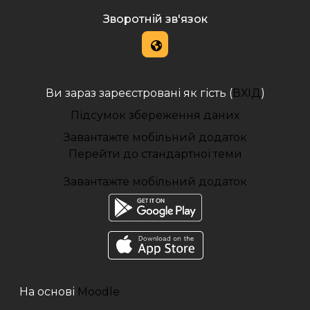
Зворотній зв'язок
Ви зараз зареєстровані як гість (
ВХІД
)
Підсумок збереження даних
Завантажте мобільний додаток
Перейти до стандартної теми
Завантажте мобільний додаток
На основі
Moodle