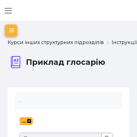
Перейти до головного вмісту
Бокова панель
Відкритий покажчик курсу
Курси інших структурних підрозділів
Інструкці
Приклад глосарію
.
...
Експорт записів
Пошук