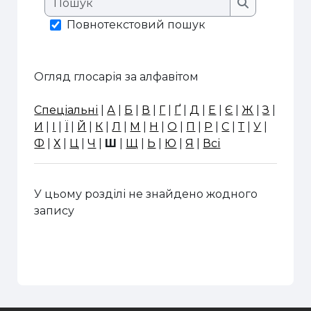
Пошук
Повнотекстовий пошук
Огляд глосарія за алфавітом
Спеціальні
|
А
|
Б
|
В
|
Г
|
Ґ
|
Д
|
Е
|
Є
|
Ж
|
З
|
И
|
І
|
Ї
|
Й
|
К
|
Л
|
М
|
Н
|
О
|
П
|
Р
|
С
|
Т
|
У
|
Ф
|
Х
|
Ц
|
Ч
|
Ш
|
Щ
|
Ь
|
Ю
|
Я
|
Всі
У цьому розділі не знайдено жодного
запису