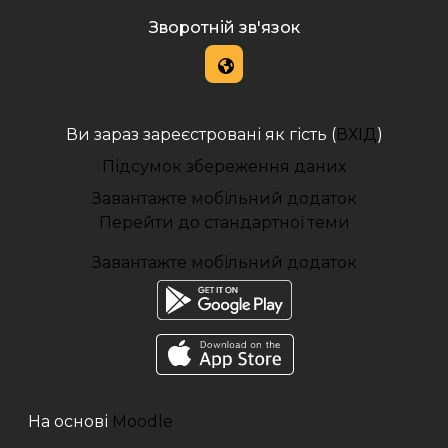
Зворотній зв'язок
Ви зараз зареєстровані як гість (
ВХІД
)
Підсумок збереження даних
Завантажте мобільний додаток
Перейти до стандартної теми
Завантажте мобільний додаток
На основі
Moodle