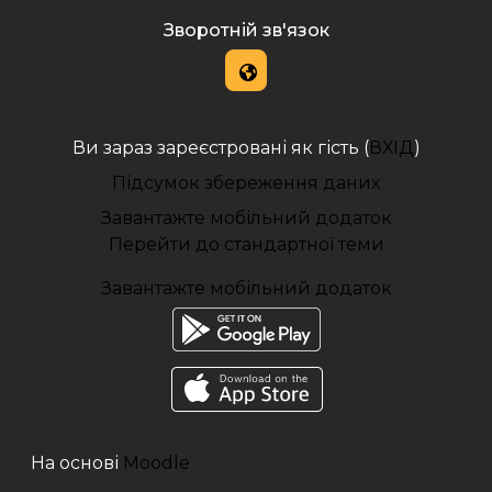
Зворотній зв'язок
Ви зараз зареєстровані як гість (
ВХІД
)
Підсумок збереження даних
Завантажте мобільний додаток
Перейти до стандартної теми
Завантажте мобільний додаток
На основі
Moodle