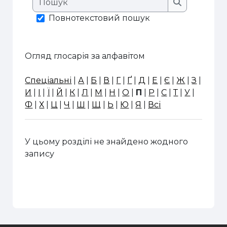
Пошук
Повнотекстовий пошук
Огляд глосарія за алфавітом
Спеціальні
|
А
|
Б
|
В
|
Г
|
Ґ
|
Д
|
Е
|
Є
|
Ж
|
З
|
И
|
І
|
Ї
|
Й
|
К
|
Л
|
М
|
Н
|
О
|
П
|
Р
|
С
|
Т
|
У
|
Ф
|
Х
|
Ц
|
Ч
|
Ш
|
Щ
|
Ь
|
Ю
|
Я
|
Всі
У цьому розділі не знайдено жодного
запису