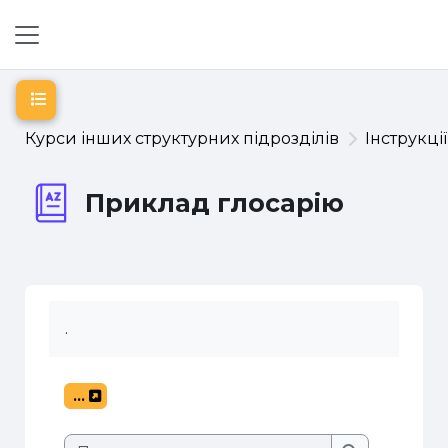
Перейти до головного вмісту
Бокова панель
Відкритий покажчик курсу
Курси інших структурних підрозділів
Інструкці
Приклад глосарію
.
...
Експорт записів
Пошук