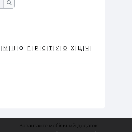
Пошук
Пошук
|
М
|
Н
|
О
|
П
|
Р
|
С
|
Т
|
У
|
Ф
|
Х
|
Ц
|
Ч
|
Завантажте мобільний додаток