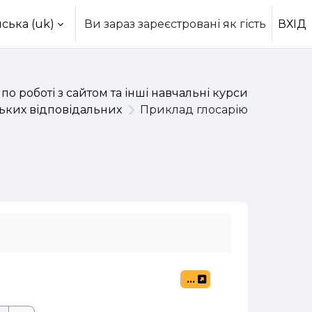
ська ‎(uk)‎
Ви зараз зареєстровані як гість
ВХІД
 по роботі з сайтом та інші навчальні курси
ських відповідальних
Приклад глосарію
...
Експорт записів