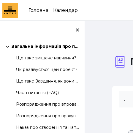
Перейти до головного вмісту
Головна
Календар
Загальна інформація про проект
Згорнути
Що таке змішане навчання?
Як реалізується цей проект?
Що таке Завдання, як вони виконуються і оцінюються?
Часті питання (FAQ)
.
Розпорядження про впровадження змішаного навчання в КНУБА
Розпорядження про врахування додаткових годин на наповнення Інтернет-сторінок
Наказ про створення та наповнення електронних навчально-методичних комплексів дисциплін