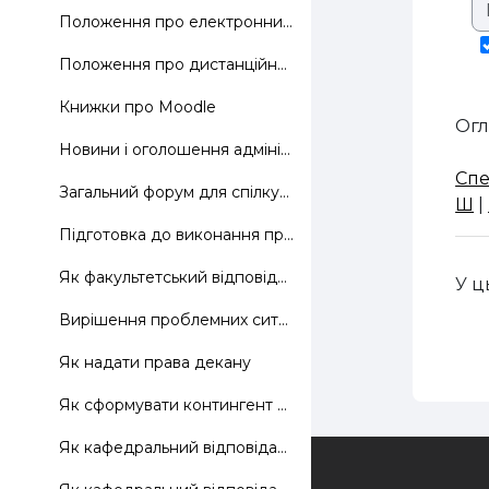
Положення про електронний навчально-методичний комплекс дисциплін та використання технологій дистанційного навчання в навчальному процесі
Положення про дистанційне навчання, затверджене наказом МОН №466 від 25.04.13
Книжки про Moodle
Огл
Новини і оголошення адміністратора сайту
Спе
Загальний форум для спілкування адміністратора сайту з факультетськими відповідальними
Ш
|
Підготовка до виконання проекту: як надати повнова...
Як факультетський відповідальний надає повноваження кафедральним
У ц
Вирішення проблемних ситуацій з реєстрацією користувачів на сайті
Як надати права декану
Як сформувати контингент кафедральних відповідальних факультету
Як кафедральний відповідальний надає повноваження викладачам
Зворотній зв'язок