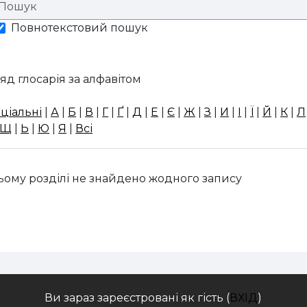
Повнотекстовий пошук
яд глосарія за алфавітом
ціальні
|
А
|
Б
|
В
|
Г
|
Ґ
|
Д
|
Е
|
Є
|
Ж
|
З
|
И
|
І
|
Ї
|
Й
|
К
|
Л
Щ
|
Ь
|
Ю
|
Я
|
Всі
ьому розділі не знайдено жодного запису
Ви зараз зареєстровані як гість (
ВХІД
)