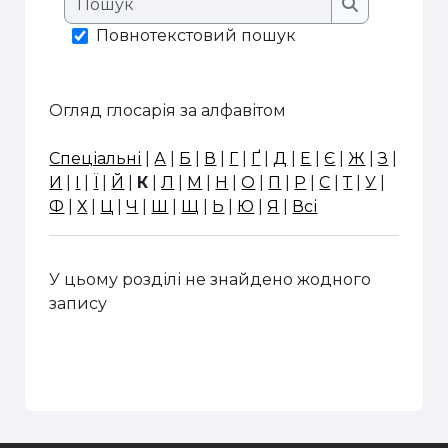
Пошук
Повнотекстовий пошук
Огляд глосарія за алфавітом
Спеціальні
|
А
|
Б
|
В
|
Г
|
Ґ
|
Д
|
Е
|
Є
|
Ж
|
З
|
И
|
І
|
Ї
|
Й
|
К
|
Л
|
М
|
Н
|
О
|
П
|
Р
|
С
|
Т
|
У
|
Ф
|
Х
|
Ц
|
Ч
|
Ш
|
Щ
|
Ь
|
Ю
|
Я
|
Всі
У цьому розділі не знайдено жодного
запису