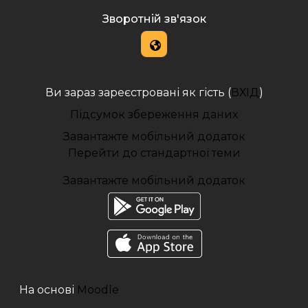
Зворотній зв'язок
Ви зараз зареєстровані як гість (
ВХІД
)
Підсумок збереження даних
Завантажте мобільний додаток
Перейти до стандартної теми
Завантажте мобільний додаток
На основі
Moodle