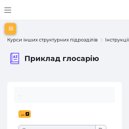
Перейти до головного вмісту
Бокова панель
Відкритий покажчик курсу
Курси інших структурних підрозділів
Інструкці
Приклад глосарію
.
...
Експорт записів
Пошук