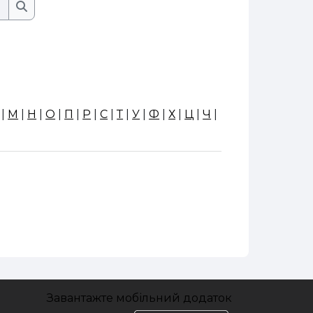
Пошук
Пошук
|
М
|
Н
|
О
|
П
|
Р
|
С
|
Т
|
У
|
Ф
|
Х
|
Ц
|
Ч
|
Завантажте мобільний додаток