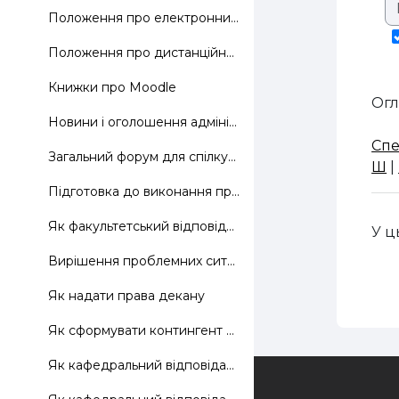
Положення про електронний навчально-методичний комплекс дисциплін та використання технологій дистанційного навчання в навчальному процесі
Положення про дистанційне навчання, затверджене наказом МОН №466 від 25.04.13
Книжки про Moodle
Огл
Новини і оголошення адміністратора сайту
Спе
Загальний форум для спілкування адміністратора сайту з факультетськими відповідальними
Ш
|
Підготовка до виконання проекту: як надати повнова...
Як факультетський відповідальний надає повноваження кафедральним
У ц
Вирішення проблемних ситуацій з реєстрацією користувачів на сайті
Як надати права декану
Як сформувати контингент кафедральних відповідальних факультету
Як кафедральний відповідальний надає повноваження викладачам
Зворотній зв'язок