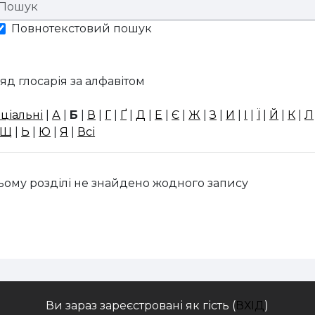
Повнотекстовий пошук
яд глосарія за алфавітом
ціальні
|
А
|
Б
|
В
|
Г
|
Ґ
|
Д
|
Е
|
Є
|
Ж
|
З
|
И
|
І
|
Ї
|
Й
|
К
|
Л
Щ
|
Ь
|
Ю
|
Я
|
Всі
ьому розділі не знайдено жодного запису
Ви зараз зареєстровані як гість (
ВХІД
)