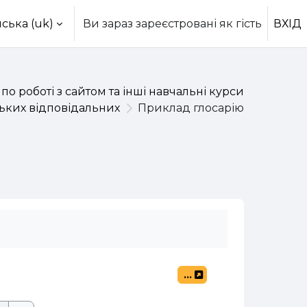
ська ‎(uk)‎
Ви зараз зареєстровані як гість
ВХІД
 по роботі з сайтом та інші навчальні курси
ських відповідальних
Приклад глосарію
...
Експорт записів