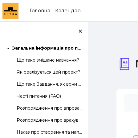
Перейти до головного вмісту
Головна
Календар
Загальна інформація про проект
Згорнути
Що таке змішане навчання?
Як реалізується цей проект?
Що таке Завдання, як вони виконуються і оцінюються?
Часті питання (FAQ)
.
Розпорядження про впровадження змішаного навчання в КНУБА
Розпорядження про врахування додаткових годин на наповнення Інтернет-сторінок
Наказ про створення та наповнення електронних навчально-методичних комплексів дисциплін