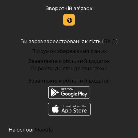
Зворотній зв'язок
Ви зараз зареєстровані як гість (
ВХІД
)
Підсумок збереження даних
Завантажте мобільний додаток
Перейти до стандартної теми
Завантажте мобільний додаток
На основі
Moodle