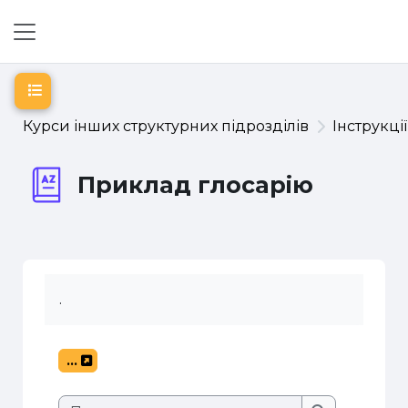
Перейти до головного вмісту
Бокова панель
Відкритий покажчик курсу
Курси інших структурних підрозділів
Інструкці
Приклад глосарію
.
...
Експорт записів
Пошук