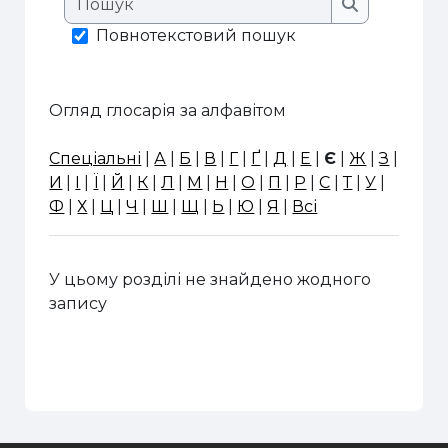
Пошук
Повнотекстовий пошук
Огляд глосарія за алфавітом
Спеціальні
|
А
|
Б
|
В
|
Г
|
Ґ
|
Д
|
Е
|
Є
|
Ж
|
З
|
И
|
І
|
Ї
|
Й
|
К
|
Л
|
М
|
Н
|
О
|
П
|
Р
|
С
|
Т
|
У
|
Ф
|
Х
|
Ц
|
Ч
|
Ш
|
Щ
|
Ь
|
Ю
|
Я
|
Всі
У цьому розділі не знайдено жодного
запису