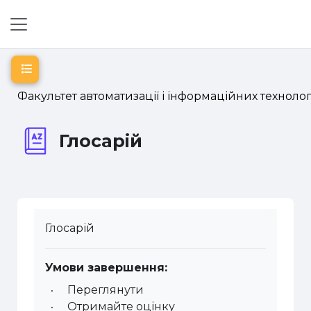
Перейти до головного вмісту
Бокова панель
Відкритий покажчик курсу
Факультет автоматизації і інформаційних технолог
Глосарій
Глосарій
Умови завершення:
Переглянути
Отримайте оцінку