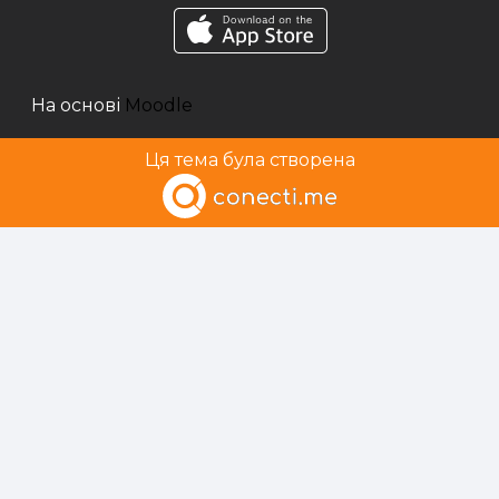
На основі
Moodle
Ця тема була створена