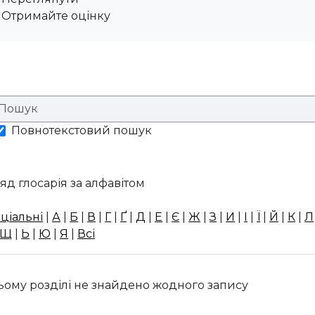
Отримайте оцінку
Повнотекстовий пошук
яд глосарія за алфавітом
ціальні
|
А
|
Б
|
В
|
Г
|
Ґ
|
Д
|
Е
|
Є
|
Ж
|
З
|
И
|
І
|
Ї
|
Й
|
К
|
Л
Щ
|
Ь
|
Ю
|
Я
|
Всі
ьому розділі не знайдено жодного запису