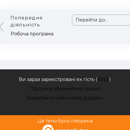
Попередня
Перейти до...
діяльність
Робоча програма
Ви зараз зареєстровані як гість (
ВХІД
)
Підсумок збереження даних
Завантажте мобільний додаток
Ця тема була створена