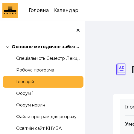
Перейти до головного вмісту
Головна
Календар
Основне методичне забезпечення дисципліни "Комп'ютерна електроніка"
Згорнути
Спеціальність Семестр Лекцій Лаб. Практ....
Робоча програма
Глосарій
Форум 1
Форум новин
Гло
Файли програм для розрахунку електричних кіл
Ум
Освітній сайт КНУБА