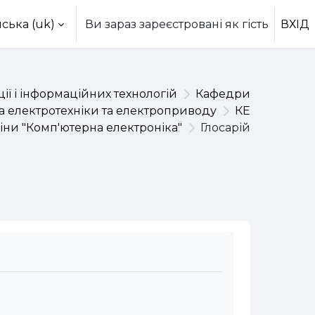
ська ‎(uk)‎
Ви зараз зареєстровані як гість
ВХІД
ії і інформаційних технологій
Кафедри
 електротехніки та електроприводу
КЕ
ни "Комп'ютерна електроніка"
Глосарій