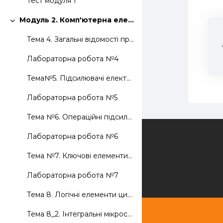
Тест модуля 1
Модуль 2. Комп'ютерна електроніка
Згорнути
Тема 4. Загальні відомості про принципи роботи і характеристики напівпровідникових приладів. Елементна база мікропроцесорної техніки
Лабораторна робота №4
Тема№5. Підсилювачі електричних сигналів
Лабораторна робота №5
Тема №6. Операційні підсилювачі
Зворотній зв'язок
Лабораторна робота №6
Тема №7. Ключові елементи на біполярних і уніполярних транзисторах
Лабораторна робота №7
Тема 8. Логічні елементи цифрових пристроїв. Тригерні схеми та їх застосування
Тема 8_2. Інтегральні мікросхеми, основні параметри. Логічні елементи і цифрові пристрої.