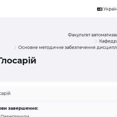
Україн
Факультет автоматизац
Кафедра
Основне методичне забезпечення дисциплі
Глосарій
сарій
ови завершення:
Переглянути