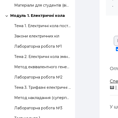
Матеріали для студентів (віртуальні лабораторні роботи для дистанційного виконання)
Модуль 1. Електричні кола
Згорнути
Тема 1. Електричні кола постійного струму
Закони електричних кіл
Лабораторна робота №1
Тема 2. Електричні кола змінного струму
Метод еквівалентного генератора
Огл
Лабораторна робота №2
Спе
Ш
|
Тема 3. Трифазні електричні кола змінного струму
Метод накладання (суперпозиції)
У ц
Лабораторна робота №3