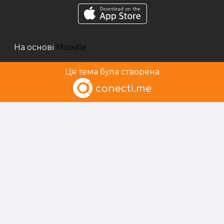
На основі
Moodle
Ця тема була створена