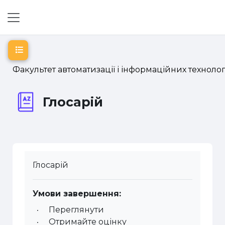
Перейти до головного вмісту
Бокова панель
Відкритий покажчик курсу
Факультет автоматизації і інформаційних технолог
Глосарій
Глосарій
Умови завершення:
Переглянути
Отримайте оцінку