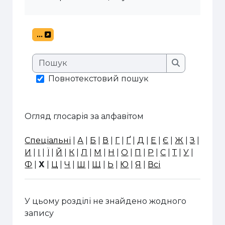
...
Експорт записів
Пошук
Пошук
Повнотекстовий пошук
Огляд глосарія за алфавітом
Спеціальні
|
А
|
Б
|
В
|
Г
|
Ґ
|
Д
|
Е
|
Є
|
Ж
|
З
|
И
|
І
|
Ї
|
Й
|
К
|
Л
|
М
|
Н
|
О
|
П
|
Р
|
С
|
Т
|
У
|
Ф
|
Х
|
Ц
|
Ч
|
Ш
|
Щ
|
Ь
|
Ю
|
Я
|
Всі
У цьому розділі не знайдено жодного
запису