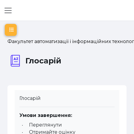
Перейти до головного вмісту
Бокова панель
Відкритий покажчик курсу
Факультет автоматизації і інформаційних технолог
Глосарій
Глосарій
Умови завершення:
Переглянути
Отримайте оцінку