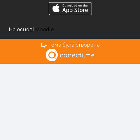
На основі
Moodle
Ця тема була створена