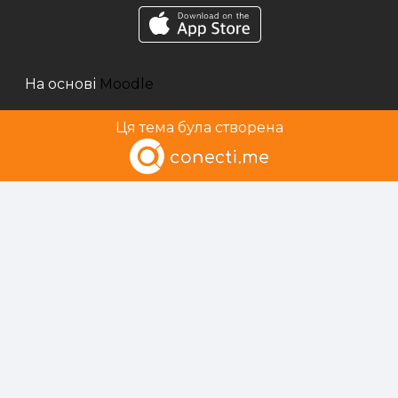
На основі
Moodle
Ця тема була створена