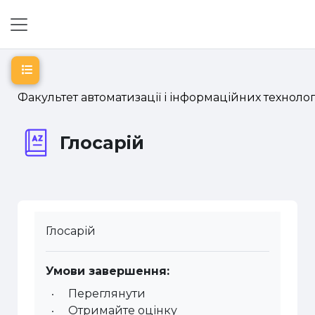
Перейти до головного вмісту
Бокова панель
Відкритий покажчик курсу
Факультет автоматизації і інформаційних технолог
Глосарій
Глосарій
Умови завершення:
Переглянути
Отримайте оцінку