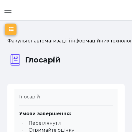
Перейти до головного вмісту
Бокова панель
Відкритий покажчик курсу
Факультет автоматизації і інформаційних технолог
Глосарій
Глосарій
Умови завершення:
Переглянути
Отримайте оцінку