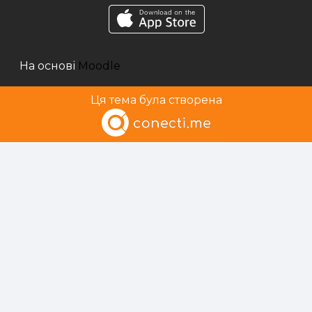
На основі
Moodle
Ця тема була створена