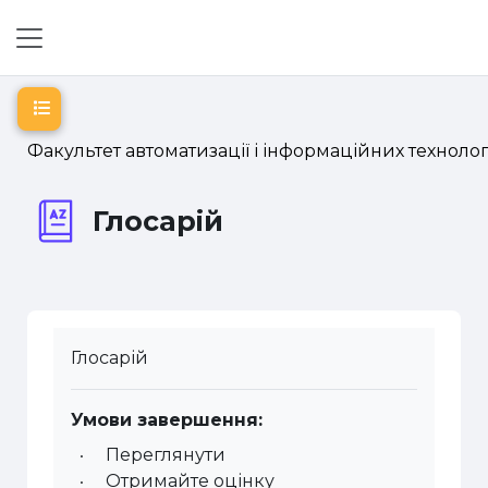
Перейти до головного вмісту
Бокова панель
Відкритий покажчик курсу
Факультет автоматизації і інформаційних технолог
Глосарій
Глосарій
Умови завершення:
Переглянути
Отримайте оцінку