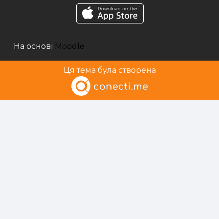
На основі
Moodle
Ця тема була створена