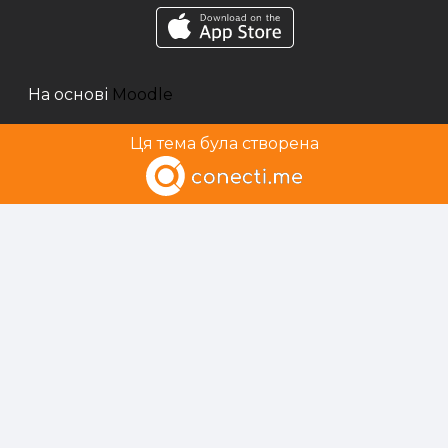
На основі
Moodle
Ця тема була створена