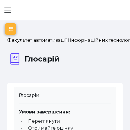
Перейти до головного вмісту
Бокова панель
Відкритий покажчик курсу
Факультет автоматизації і інформаційних технолог
Глосарій
Глосарій
Умови завершення:
Переглянути
Отримайте оцінку