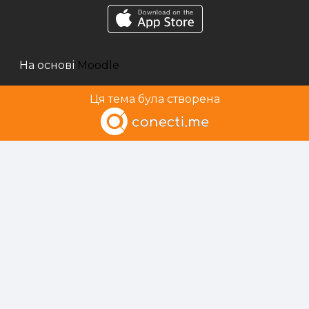
На основі
Moodle
Ця тема була створена