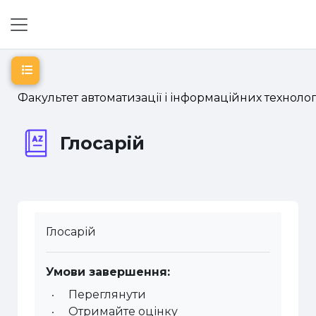
Перейти до головного вмісту
Бокова панель
Відкритий покажчик курсу
Факультет автоматизації і інформаційних технолог
Глосарій
Глосарій
Умови завершення:
Переглянути
Отримайте оцінку