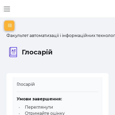
Перейти до головного вмісту
Бокова панель
Відкритий покажчик курсу
Факультет автоматизації і інформаційних технолог
Глосарій
Глосарій
Умови завершення:
Переглянути
Отримайте оцінку