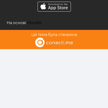
На основі
Moodle
Ця тема була створена