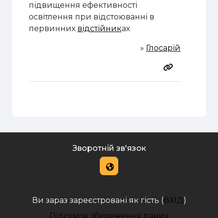
підвищення ефективності
освітлення при відстоюванні в
первинних
відстійник
ах
»
Глосарій
Зворотній зв'язок
Ви зараз зареєстровані як гість (
ВХІД
)
Підсумок збереження даних