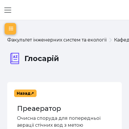
Перейти до головного вмісту
Бокова панель
Відкритий покажчик курсу
Факультет інженерних систем та екології
Кафе
Глосарій
Назад
Преаератор
Очисна споруда для попередньої
аерації стічних вод з метою