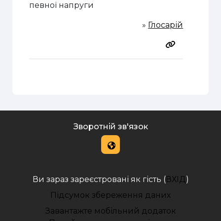
певної напруги
»
Глосарій
Зворотній зв'язок
Ви зараз зареєстровані як гість (
ВХІД
)
Підсумок збереження даних
Завантажте мобільний додаток