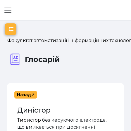
Перейти до головного вмісту
Бокова панель
Відкритий покажчик курсу
Факультет автоматизації і інформаційних технолог
Глосарій
Назад
Диністор
Тиристор
без керуючого електрода,
що вмикається при досягненні