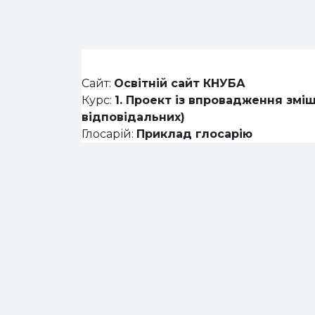
Перейти до головного вмісту
Сайт:
Освітній сайт КНУБА
Курс:
1. Проект із впровадження змі
відповідальних)
Глосарій:
Приклад глосарію