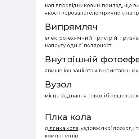
напівпровідников
ий
прилад, що в
якості керованої електричною напр
Випрямляч
електротехнічн
ий
пристр
ій
, призн
напругу однієї полярності
Внутрішній фотоеф
явище
іонізації атомів кристалічн
Вузол
місце з'єднання трьох і більше гілок
Гілка кола
ділянка кола
, уздовж якої проходи
компонентів