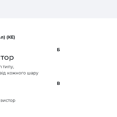
л) (КЕ)
Б
стор
n
типу,
від кожного шару
В
езистор