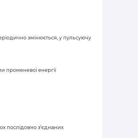
еріодично змінюється, у пульсуючу
ми променевої енергії
кох послідовно з'єднаних