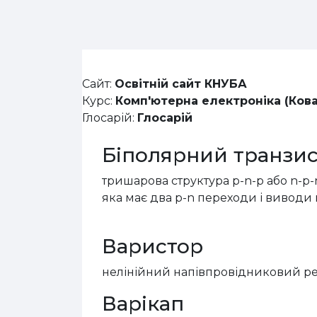
Перейти до головного вмісту
Сайт:
Освітній сайт КНУБА
Курс:
Комп'ютерна електроніка (Кова
Глосарій:
Глосарій
Біполярний транзи
тришарова структура
p
-
n
-
p
або
n
-
p
-
яка має два
p
-
n
переходи і виводи 
Варистор
нелінійний напівпровідниковий р
Варікап