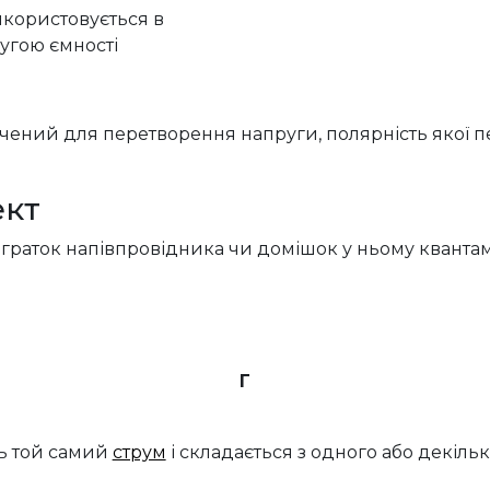
икористову
є
ться в
угою ємності
ачен
ий
для перетворення напруги, полярність якої п
ект
их граток напівпровідника чи домішок у ньому кванта
Г
ть той самий
струм
і
складається з одного або декіль