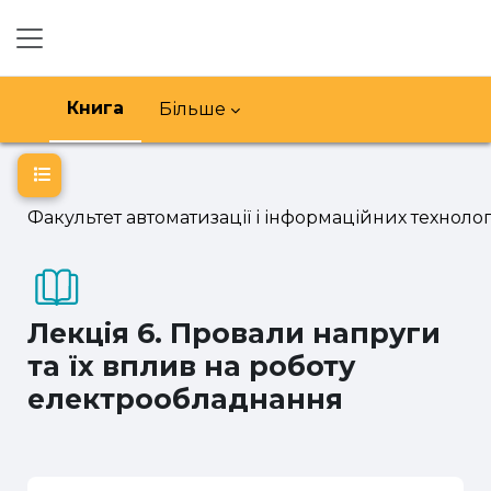
Перейти до головного вмісту
Бокова панель
Книга
Більше
Відкритий покажчик курсу
Факультет автоматизації і інформаційних технолог
Лекція 6. Провали напруги
та їх вплив на роботу
електрообладнання