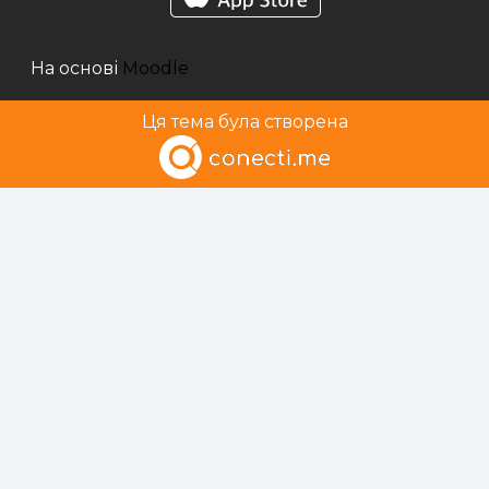
На основі
Moodle
Ця тема була створена