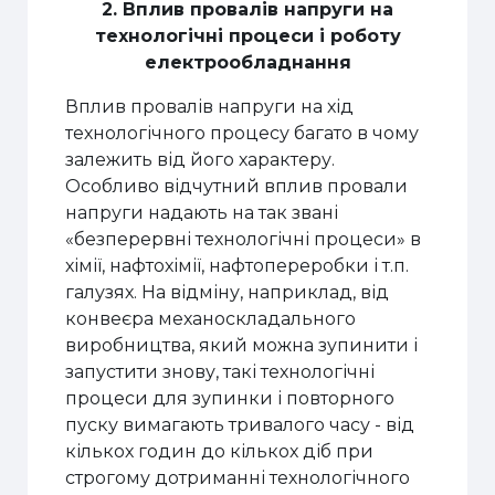
2. Вплив
провалів напруги
на
технологічні процеси і
роботу
електрообладнання
Вплив провалів напруги на хід
технологічного процесу багато в чому
залежить від його характеру.
Особливо відчутний вплив провали
напруги надають на так звані
«безперервні технологічні процеси» в
хімії, нафтохімії, нафтопереробки і т.п.
галузях. На відміну, наприклад, від
конвеєра механоскладального
виробництва, який можна зупинити і
запустити знову, такі технологічні
процеси для зупинки і повторного
пуску вимагають тривалого часу - від
кількох годин до кількох діб при
строгому дотриманні технологічного