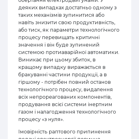
обертання електродвигунами. У
деяких випадках достатньо одному з
таких механізмів зупинитися або
навіть знизити свою продуктивність,
або тиск, як параметри технологічного
процесу перевищать критичні
значення і він буде зупинений
системою протиаварійної автоматики.
Виникає при цьому збиток, в
кращому випадку виражається в
бракуванн
і
частини продукції, а в
гіршому - потрібен повний останов
технологічного процесу, видалення
всіх непрореагованих компонентів,
продування всієї системи інертним
газом і налагодження технологічного
процесу «з нуля».
Імовірність раптового припинення