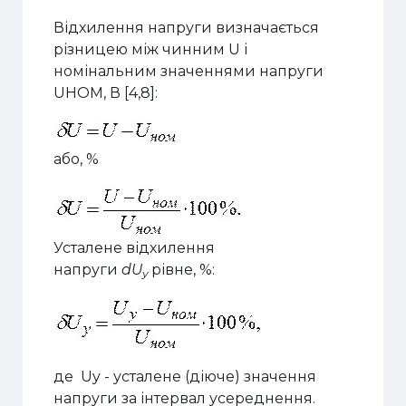
Відхилення напруги визначається
різницею між чинним U і
номінальним значеннями напруги
UНОМ, В [4,8]:
або
, %
Усталене в
і
дхилення
напруги
dU
рівне, %:
у
де
Uy
-
у
сталене (діюче) значення
напруги за інтервал усереднення.