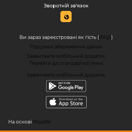
Зворотній зв'язок
Ви зараз зареєстровані як гість (
ВХІД
)
Підсумок збереження даних
Завантажте мобільний додаток
Перейти до стандартної теми
Завантажте мобільний додаток
На основі
Moodle