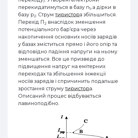
перекидатимуться в базу n
,
а дірки в
1
базу p
. Струм
тиристор
а збільшиться.
2
Перехід П
внаслідок зменшення
2
потенціального бар’єра через
накопичення основних носіїв зарядів
у базах зміститься прямо і його опір та
відповідно падіння напруги на ньому
зменшаться. Все це призведе до
підвищення напруг на емітерних
переходах та збільшення інжекції
носіїв зарядів і спричинить подальше
зростання струму
тиристор
а.
Описаний процес відбувається
лавиноподібно.