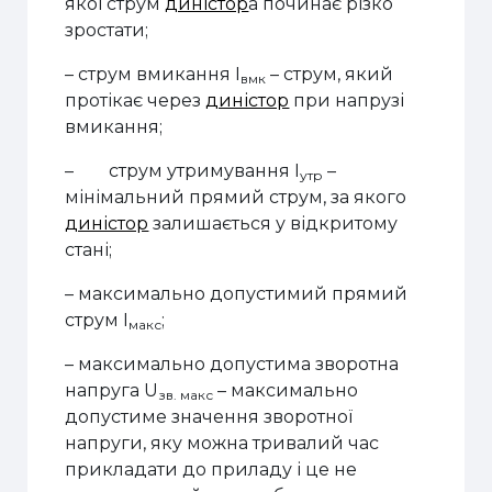
якої струм
диністор
а починає різко
зростати;
– струм вмикання I
– струм, який
вмк
протікає через
диністор
при напрузі
вмикання;
–
струм утримування I
–
утр
мінімальний прямий струм, за якого
диністор
залишається у відкритому
стані;
– максимально допустимий прямий
струм I
;
макс
– максимально допустима зворотна
напруга U
– максимально
зв. макс
допустиме значення зворотної
напруги, яку можна тривалий час
прикладати до приладу і це не