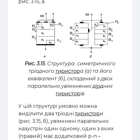
рис. 3.15, а.
Рис. 3.15
.
Структура симетричного
тріодного
тиристор
а (а) та його
еквівалент (б), складений з двох
паралельно увімкнених
діод
них
тиристор
ів
У цій структурі умовно можна
виділити два тріодні
тиристор
и
(рис. 3.15, б), увімкнені паралельно
назустріч один одному, один з яких
(правий) має додатковий p-n –