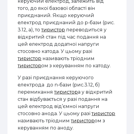
керуючий електрод, залежить від
того, до якої базової області він
приєднаний. Якщо керуючий
електрод приєднаний до p-бази (рис.
3.12, а), то
тиристор
переводиться у
відкритий стан під час подання на
цей електрод додатної напруги
стосовно катода. У цьому разі
тиристор
називають тріодним
тиристор
ом з керуванням по катоду.
У разі приєднання керуючого
електрода до n-бази (рис.3.12, б)
перемикання
тиристор
а у відкритий
стан відбувається у разі подання на
цей електрод від’ємної напруги
стосовно анода. У цьому разі
тиристор
називають тріодним
тиристор
ом з
керуванням по аноду.