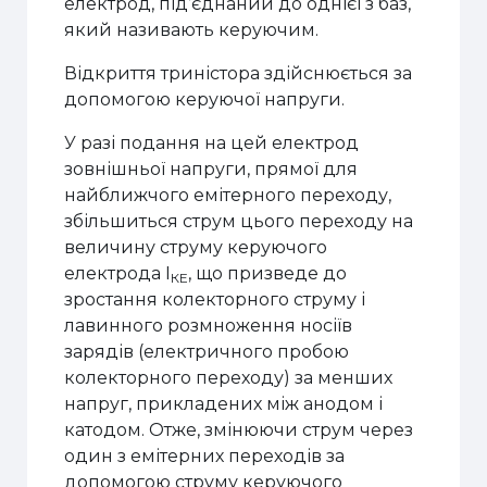
електрод, під’єднаний до однієї з баз,
який називають керуючим.
Відкриття триністора здійснюється за
допомогою керуючої напруги.
У разі подання на цей електрод
зовнішньої напруги, прямої для
найближчого емітерного переходу,
збільшиться струм цього переходу на
величину струму керуючого
електрода I
, що призведе до
КЕ
зростання колекторного струму і
лавинного розмноження носіїв
зарядів (електричного пробою
колекторного переходу) за менших
напруг, прикладених між анодом і
катодом. Отже, змінюючи струм через
один з емітерних переходів за
допомогою струму керуючого