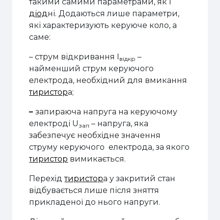
такими самими параметрами, як і
діод
ні. Додаються лише параметри,
які ха­рактеризують керуюче коло, а
саме:
– струм відкривання I
–
відкр
найменший струм керуючого
електрода, необхідний для вмикання
тиристор
а;
–
запираюча напруга на керуючому
електроді U
– напруга, яка
зап
забезпечує необхідне значення
струму керуючого електрода, за якого
тиристор
вимикається.
Перехід
тиристор
а у закритий стан
відбувається лише після зняття
прикладеної до нього напруги.