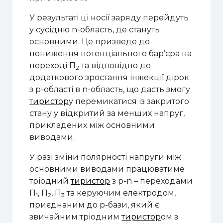
У результаті ці носії заряду перейдуть
у сусідню n-область, де стануть
основними. Це призведе до
пониження потенціального бар’єра на
переході П
та відповідно до
2
додаткового зростання інжекції дірок
з p-області в n-область, що дасть змогу
тиристор
у перемикатися із закритого
стану у відкритий за менших напруг,
прикладених між основними
виводами.
У разі зміни полярності напруги між
основними виводами працюватиме
тріодний
тиристор
з p-n – переходами
П
, П
, П
та керуючим електродом,
1
2
3
приєднаним до p-бази, який є
звичайним тріодним
тиристор
ом з