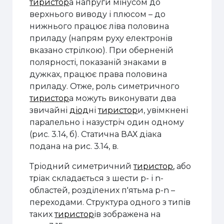
тиристор
а напруги мінусом до
верхнього виводу і плюсом – до
нижнього працює ліва по­ловина
приладу (напрям руху електронів
вказано стрілкою). При оберненій
полярності, показаній знаками в
дужках, працює права половина
приладу. Отже, роль симетричного
тиристор
а можуть виконувати два
звичайні
діод
ні
тиристор
и, увімкнені
паралельно і назустріч один одному
(рис. 3.14, б). Статична ВАХ діака
подана на рис. 3.14, в.
Тріодний симетричний
тиристор
, або
тріак складається з шести p- і n-
областей, розділених п'ятьма p-n –
переходами. Структура одного з типів
таких
тиристор
ів зображена на