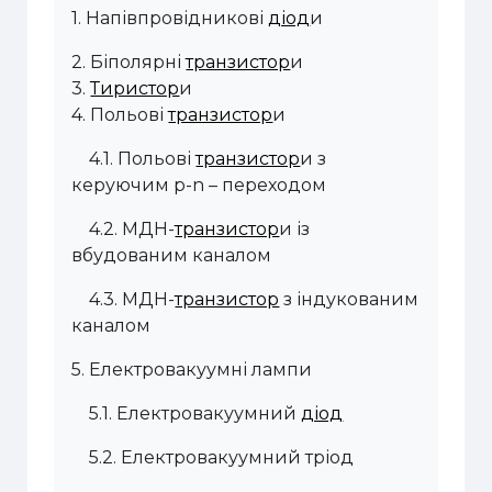
1.
Напівпровідникові
діод
и
2.
Біполярні
транзистор
и
3.
Тиристор
и
4.
Польові
транзистор
и
4.1.
Польові
транзистор
и з
керуючим p-n – переходом
4.2.
МДН-
транзистор
и із
вбудованим каналом
4.3.
МДН-
транзистор
з індукованим
каналом
5.
Електровакуумні лампи
5.1.
Електровакуумний
діод
5.2.
Електровакуумний тріод