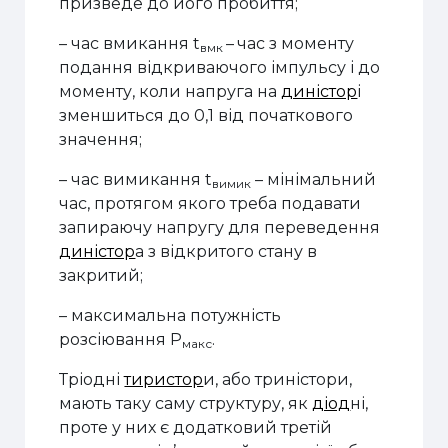
призведе до його пробиття;
– час вмикання t
–
час з моменту
вмк
подання відкриваючого імпульсу і до
моменту, коли напруга на
диністор
і
зменшиться до 0,1 від початкового
значення;
– час вимикання t
– мінімальний
вимик
час, протягом якого треба подавати
запираючу напругу для переведення
диністор
а з відкритого стану в
закритий;
– максимальна потужність
розсіювання P
.
макс
Тріодні
тиристор
и, або триністори,
мають таку саму структуру, як
діод
ні,
проте у них є додатковий третій