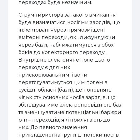
переходах буде незначним.
Струм
тиристор
а за такого вмикання
буде визначатися носіями зарядів, що
інжектовані через прямозміщені
емітерні переходи, які, дифундуючи
через бази, наближатимуться з обох
боків до колекторного переходу.
Внутрішнє електричне поле цього
переходу є для них
прискорювальним, і вони
перетягуватимуться цим полем в
сусідні області (бази), де поповнять
кількість основних носіїв зарядів, що
збільшуватиме електропровідність баз
та зменшуватиме потенціальні бар’єри
p-n – переходів, які прилягають до
них. До певного значення
прикладеної напруги ці потоки носіїв