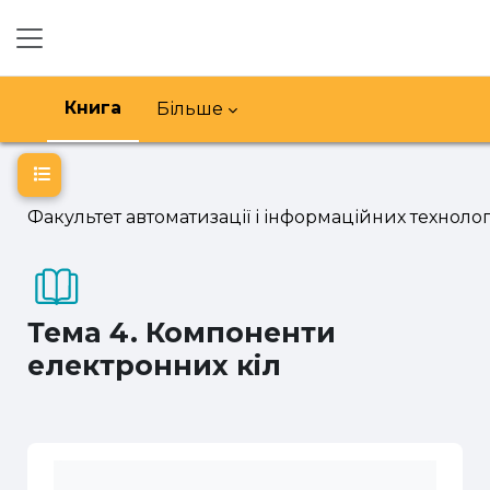
Перейти до головного вмісту
Бокова панель
Книга
Більше
Відкритий покажчик курсу
Факультет автоматизації і інформаційних технолог
Тема 4. Компоненти
електронних кіл