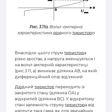
Рис. 3.11а.
Вольт-амперна
характеристика
діод
ного
тиристор
а
Внаслідок цього струм
тиристор
а
різко зростає, а напруга зменшується і
на вольт-амперній характеристиці
(рис.3.11, а) виникає ділянка АВ, на якій
диференційний опір від'ємний.
Діод
ний
тиристор
переходить із
закритого стану (ділянка ОА) у
відкритий (ділянка ВС). У відкритому
стані залежність струму
тиристор
а від
напруги така сама, як для звичайних