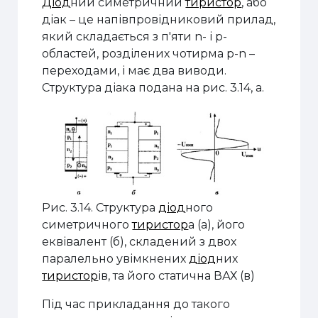
Діод
ний симетричний
тиристор
, або
діак – це напівпровідниковий прилад,
який складається з п'яти n- і p-
областей, розділених чотирма p-n –
переходами, і має два виводи.
Структура діака подана на рис. 3.14, а.
Рис. 3.14.
Структура
діод
ного
симетричного
тиристор
а (а), його
еквівалент (б), складений з двох
паралельно увімкнених
діод
них
тиристор
ів, та його статична ВАХ (в)
Під час прикладання до такого