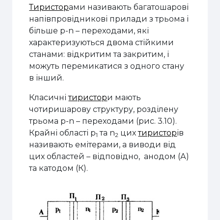
Тиристор
ами називають багатошарові
напівпровідникові прилади з трьома і
більше p-n – переходами, які
характеризуються двома стійкими
станами: відкритим та закритим, і
можуть перемикатися з одного стану
в інший.
Класичні
тиристор
и мають
чотиришарову структуру, розділену
трьома p-n – переходами (рис. 3.10).
Крайні області p
та n
цих
тиристор
ів
1
2
називають емітерами, а виводи від
цих областей – відповідно, анодом (А)
та катодом (К).