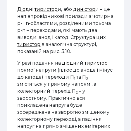
Діод
ні
тиристор
и,
або
диністор
и – це
напівпровідникові прилади з чотирма
p- і n-областями, розділеними трьома
p-n – переходами, які мають два
виводи: анод і катод. Структура цих
тиристор
ів аналогічна структурі,
показаній на рис. 3.10.
У разі подання на
діод
ний
тиристор
прямої напруги (плюс до анода і мінус
до катода) переходи П
та П
1
3
змістяться у прямому напрямі, а
колекторний перехід П
– у
2
зворотному. Практично вся
прикладена напруга буде
зосереджена на зворотно зміщеному
колекторному переході, а падіння
напруг на прямо зміщених емітерних