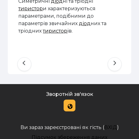
Симетричні
діод
ні та тріодні
тиристор
и характеризуються
параметрами, подібними до
параметрів звичайних
діод
них та
тріодних
тиристор
ів.
Зворотній зв'язок
Ви зараз зареєстровані як гість (
ВХІД
)
Підсумок збереження даних