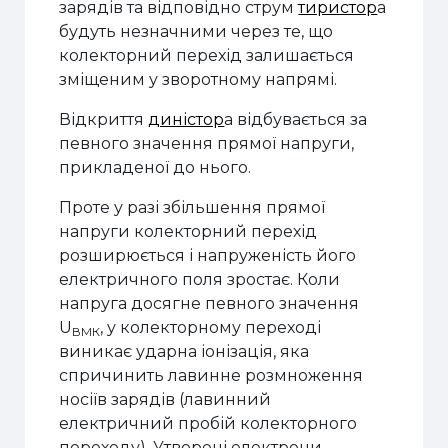
зарядів та відповідно струм
тиристор
а
будуть незначними через те, що
колекторний перехід залишається
зміщеним у зворотному напрямі.
Відкриття
диністор
а відбувається за
певного значення прямої напруги,
прикладеної до нього.
Проте у разі збільшення прямої
напруги колекторний перехід
розширюється і напруженість його
електричного поля зростає. Коли
напруга досягне певного значення
U
, у колекторному переході
ВМК
виникає ударна іонізація, яка
спричинить лавинне розмноження
носіїв зарядів (лавинний
електричний пробій колекторного
переходу). Утворені електрони