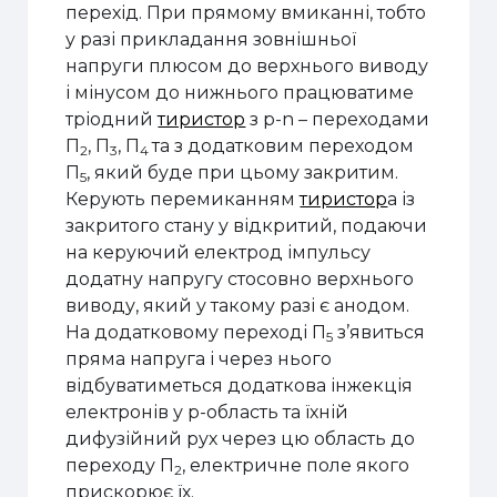
перехід. При прямому вмиканні, тобто
у разі прикладання зовнішньої
напруги плюсом до верхнього виводу
і мінусом до нижнього працюватиме
тріодний
тиристор
з p-n – переходами
П
, П
, П
та з додатковим переходом
2
3
4
П
, який буде при цьому закритим.
5
Керують перемиканням
тиристор
а із
закритого стану у відкритий, подаючи
на керуючий електрод імпульсу
додатну напругу стосовно верхнього
виводу, який у такому разі є анодом.
На додатковому переході П
з’явиться
5
пряма напруга і через нього
відбуватиметься додаткова інжекція
електронів у p-область та їхній
дифузійний рух через цю область до
переходу П
, електричне поле якого
2
прискорює їх.