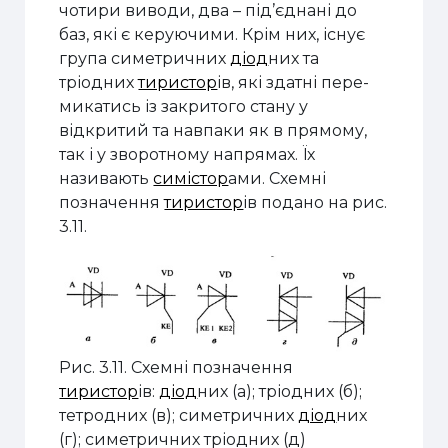
чотири виводи, два – під’єднані до
баз, які є керуючими. Крім них, існує
група симетричних
діод
них та
тріодних
тиристор
ів, які здатні пере­
микатись із закритого стану у
відкритий та навпаки як в прямому,
так і у зворотному напрямах. Їх
називають
симістор
ами. Схемні
позначення
тиристор
ів подано на рис.
3.11.
Рис. 3.11.
Схемні позначення
тиристор
ів:
діод
них (а); тріодних (б);
тетродних (в); симетричних
діод
них
(г); симетричних тріодних (д)