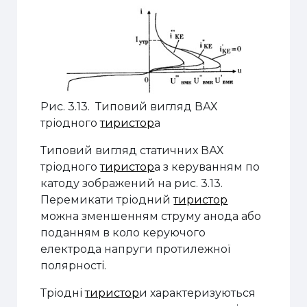
Рис. 3.13
.
Типовий вигляд ВАХ
тріодного
тиристор
а
Типовий вигляд с
татичних ВАХ
тріодного
тиристор
а з керуванням по
катоду зображений на рис. 3.13.
Перемикати тріодний
тиристор
можна зменшенням струму анода або
поданням в коло керуючого
електрода нап­руги протилежної
полярності.
Тріодні
тиристор
и характеризуються