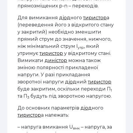
прямозміщених p-n – переходів.
Для вимикання
діод
ного
тиристор
а
(переведення його з відкритого стану
у закритий) необхідно зменшити
прямий струм до значення, нижчого,
ніж мінімальний струм I
, який
утр
утримує
тиристор
у відкритому стані.
Вимикати
диністор
можна також
зміною полярності прикладеної
напруги. У разі прикладання
зворотної напруги
діод
ний
тиристор
буде закритим, оскільки переходи П
1
та П
будуть під зворотною напругою.
3
До основних параметрів
діод
ного
тиристор
а належать:
– напруга вмикання U
– напруга, за
вмк