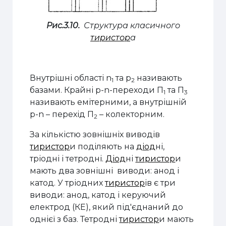
Рис.3.10.
Структура класичного
тиристор
а
Внутрішні області n
та p
називають
1
2
базами. Крайні p-n-переходи П
та П
1
3
називають емітерними, а внутрішній
p-n – перехід П
– колекторним.
2
За кількістю зовнішніх виводів
тиристор
и поділяють на
діод
ні,
тріодні і тетродні.
Діод
ні
тиристор
и
мають два зовнішні виводи: анод і
катод. У тріодних
тиристор
ів є три
виводи: анод, катод і керуючий
електрод (КЕ), який під'єднаний до
однієї з баз. Тетродні
тиристор
и мають