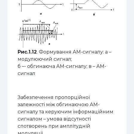
Рис.1.12
. Формування АМ-сигналу: а –
модулюючий сигнал;
б –- обгинаюча АМ-сигналу; в – АМ-
сигнал
Забезпечення пропорційної
залежності між обгинаючою АМ-
сигналу та керуючим інформаційним
сигналом – умова відсутності
спотворень при амплітудній
модуляції.