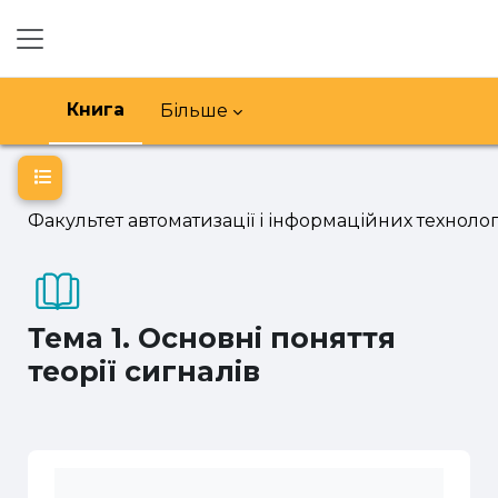
Перейти до головного вмісту
Бокова панель
Книга
Більше
Відкритий покажчик курсу
Факультет автоматизації і інформаційних технолог
Тема 1. Основні поняття
теорії сигналів