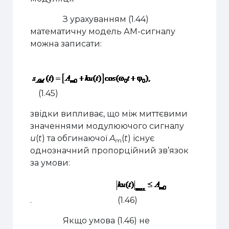
З урахуванням (1.44)
математичну модель АМ-сигналу
можна записати:
(1.45)
звідки випливає, що між миттєвими
значеннями модулюючого сигналу
u
(
t
) та обгинаючої
A
(
t
) існує
m
однозначний пропорційний зв’язок
за умови:
. (1.46)
Якщо умова (1.46) не