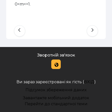
0
<m<=
1.
Зворотній зв'язок
Ви зараз зареєстровані як гість (
ВХІД
)
Підсумок збереження даних
Завантажте мобільний додаток
Перейти до стандартної теми