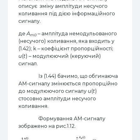
описує зміну амплітуди несучого
коливання під дією інформаційного
сигналу.
де
A
– амплітуда немодульованого
m0
(несучого) коливання, яка входить у
(1.42); k – коефіцієнт пропорційності;
u
(
t
) – модулюючий (керуючий)
сигнал.
Із (1.44) бачимо, що обгинаюча
АМ-сигналу змінюється пропорційно
до модулюючого сигналу
u
(
t
)
стосовно амплітуди несучого
коливання.
Формування АМ-сигналу
зображено на рис.1.12.