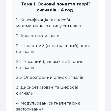
Тема
1.
Основні поняття теорії
сигналів
– 4 год.
1
.
Класифікація та способи
математичного опису сигналів
2.
Аналогові сигнали
2.1.
Частотний (спектральний) опис
сигналів
2.2.
Часовий (динамічний) опис
сигналів
2.3.
Операторний опис сигналів
3.
Дискретизовані та цифрові
сигнали
4.
Модульовані сигнали та їхнє
застосування