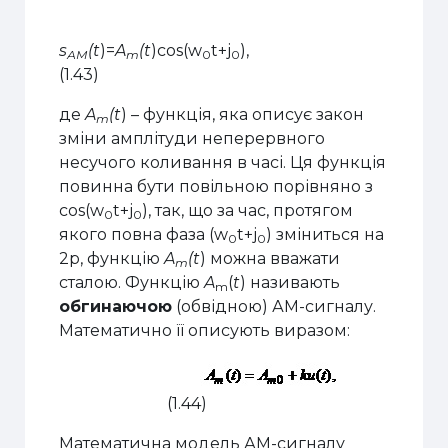
s
(t
)=
A
(t
)cos(w
t+j
),
АМ
m
0
0
(1.43)
де
A
(t
) – функція, яка описує закон
m
зміни амплітуди неперервного
несучого коливання в часі. Ця функція
повинна бути повільною порівняно з
cos(
w
t+
j
), так, що за час, протягом
0
0
якого повна фаза (
w
t+
j
) зміниться на
0
0
2
p
, функцію
A
(t
) можна вважати
m
сталою. Функцію
A
(
t
) називають
m
обгинаючою
(обвідною) АМ-сигналу.
Математично її описують виразом:
(1.44)
Математич­на модель АМ-сигналу