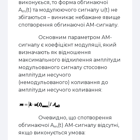
виконуєься, то форма обгинаючої
A
(t) та модулюючого сигналу u(t) не
m
збігаються – виникає небажане явище
спотворення обгинаючої АМ-сигналу.
Основним параметром АМ-
сигналу є коефіцієнт модуляції, який
визначають як відношення
максимального відхилення амплітуди
модульованого сигналу стосовно
амплітуди несучого
(немодульованого) коливання до
амплітуди несучого коливання:
Очевидно, що спотворення
обгинаючої A
(t) АМ-сигналу відсутні,
m
якщо виконується умова: